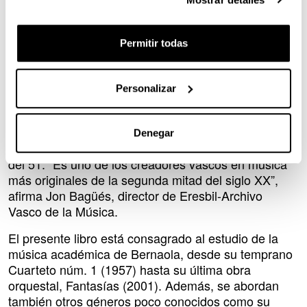
destaca Ismael Manterola, director de la colección
Arte textos, dentro de la que se publica esta obra.
Permitir todas
La publicación es la adaptación de la tesis de Daniel
Moro Vallina y recoge el devenir vital y musical de
Carmelo A. Bernaola (Otxandio, 1929-Madrid, 2002).
Personalizar
Autor de numerosas obras para orquesta y de más
de un centenar de bandas sonoras para cine y
televisión, Bernaola fue, de hecho, uno de los
Denegar
compositores más representativos de la Generación
del 51. “Es uno de los creadores vascos en música
más originales de la segunda mitad del siglo XX”,
afirma Jon Bagüés, director de Eresbil-Archivo
Vasco de la Música.
El presente libro está consagrado al estudio de la
música académica de Bernaola, desde su temprano
Cuarteto núm. 1 (1957) hasta su última obra
orquestal, Fantasías (2001). Además, se abordan
también otros géneros poco conocidos como su