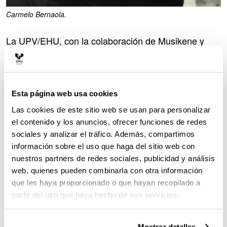
Carmelo Bernaola.
La UPV/EHU, con la colaboración de Musikene y
Eresbil, ha publicado ‘
El compositor Carmelo
Bernaola (1929-2002). Una trayectoria en la
vanguardia musical española
’, que analiza la vida y
obra de uno de los compositores contemporáneos
Esta página web usa cookies
más importantes del País Vasco.
Las cookies de este sitio web se usan para personalizar
“Nos pareció que la investigación musical de ámbito
el contenido y los anuncios, ofrecer funciones de redes
universitario tenía deficiencias en el País Vasco y por
sociales y analizar el tráfico. Además, compartimos
ello pensamos que sería una buena oportunidad
información sobre el uso que haga del sitio web con
sacar la publicación para poder ir llenando esos
nuestros partners de redes sociales, publicidad y análisis
vacíos. Además, la obra sobre Bernaola tiene como
web, quienes pueden combinarla con otra información
particularidad que recoge toda la trayectoria del
que les haya proporcionado o que hayan recopilado a
autor, no aspectos sueltos que han sido tratados en
partir del uso que haya hecho de sus servicios.
otros libros, además de ser una obra resultado de
una tesis doctoral, es decir de una investigación de
nivel universitario y no un libro de divulgación”,
Mostrar detalles