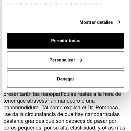
a tratar”.
partir del uso que haya hecho de sus servicios.
Pero para llegar a cumplir con esa función, las
nanopartículas deben ser capaces de atravesar las
Mostrar detalles
membranas de las células diana, y “esa capacidad
de atravesar los poros o hendiduras de las
Permitir todas
membranas, que son más pequeños que las propias
nanopartículas, se ve condicionada por el nivel de
plegamiento y la elasticidad que presenten”, detalla
Personalizar
el investigador.
En este estudio, el grupo de investigación ha
Denegar
trabajado con un modelo de nanopartículas, a nivel
teórico, para poder anticipar el comportamiento que
presentarán las nanopartículas reales a la hora de
tener que atravesar un nanoporo o una
nanohendidura. Tal como explica el Dr. Pomposo,
“se da la circunstancia de que hay nanopartículas
bastante grandes que son capaces de pasar por
poros pequeños, por su alta elasticidad, y otras más