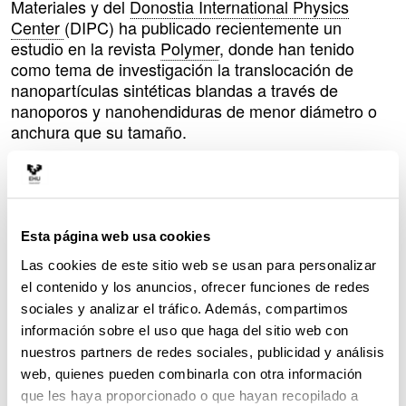
Materiales y del
Donostia International Physics
Center
(DIPC) ha publicado recientemente un
estudio en la revista
Polymer
, donde han tenido
como tema de investigación la translocación de
nanopartículas sintéticas blandas a través de
nanoporos y nanohendiduras de menor diámetro o
anchura que su tamaño.
“Una de las áreas de investigación de nuestro grupo
es la síntesis de cadenas de polímeros y su
plegamiento hasta formar nanopartículas, intentando
asemejar ese doblamiento al que se produce en las
Esta página web usa cookies
proteínas, en la naturaleza —expone el miembro del
Las cookies de este sitio web se usan para personalizar
grupo Josetxo Pomposo, profesor de investigación
el contenido y los anuncios, ofrecer funciones de redes
Ikerbasque en la UPV/EHU—. Una posible
sociales y analizar el tráfico. Además, compartimos
aplicación de estas nanopartículas podría ser la
dosificación de medicamentos, que serían
información sobre el uso que haga del sitio web con
transportados en los huecos que se forman al plegar
nuestros partners de redes sociales, publicidad y análisis
las cadenas, que harían las veces de bolsillos, y se
web, quienes pueden combinarla con otra información
liberarían cuando la nanopartícula llegase a la zona
que les haya proporcionado o que hayan recopilado a