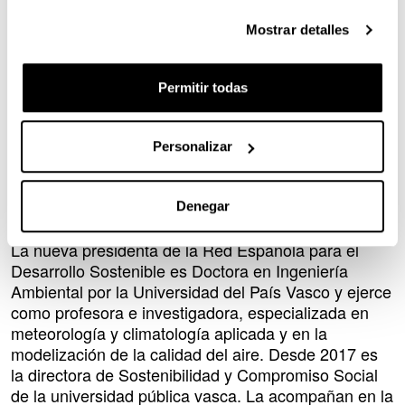
los procesos de desarrollo sostenible. Además, el
nombramiento de Estibaliz pone de relieve la
Mostrar detalles
importancia de incorporar la visión y particularidades
de las regiones, como es el caso de Euskadi, en una
red con alcance estatal e internacional (SDSN).
Permitir todas
“Asumo la presidencia de REDS con gran ilusión y
con gran responsabilidad ya que debemos afrontar
Personalizar
una gran aceleración en un contexto global, donde
no somos ajenos al cuestionamiento de la Agenda
2030 y la necesaria defensa y promoción del
Denegar
desarrollo sostenible.”
La nueva presidenta de la Red Española para el
Desarrollo Sostenible es Doctora en Ingeniería
Ambiental por la Universidad del País Vasco y ejerce
como profesora e investigadora, especializada en
meteorología y climatología aplicada y en la
modelización de la calidad del aire. Desde 2017 es
la directora de Sostenibilidad y Compromiso Social
de la universidad pública vasca. La acompañan en la