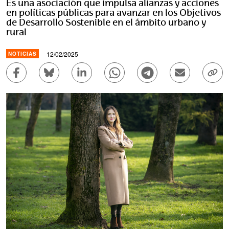
Es una asociación que impulsa alianzas y acciones
en políticas públicas para avanzar en los Objetivos
de Desarrollo Sostenible en el ámbito urbano y
rural
12/02/2025
NOTICIAS
Compartir en Facebook - (Abre una nueva ventana)
Compartir en Bluesky - (Abre una nueva ve
Compartir en Linkedin - (Abre una 
Compartir en Whatsapp - (A
Compartir en Telegr
Enviar por c
Copi