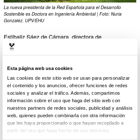
La nueva presidenta de la Red Española para el Desarrollo
Sostenible es Doctora en Ingeniería Ambiental | Foto: Nuria
Gonzalez. UPV/EHU
Estíbaliz Sáez de Cámara, directora de
Sostenibilidad y Compromiso Social de la
Universidad del País Vasco, ha sido nombrada
recientemente presidenta de la Red Española para
el Desarrollo Sostenible (REDS - SDSN Spain).
Esta página web usa cookies
Sustituye en el cargo a Leire Pajín, ex ministra de
Las cookies de este sitio web se usan para personalizar
Sanidad, Política Social e Igualdad y actualmente
eurodiputada, que tras salir de la Junta Directiva se
el contenido y los anuncios, ofrecer funciones de redes
ha integrado en el Consejo Asesor de la entidad.
sociales y analizar el tráfico. Además, compartimos
Estíbaliz Sáez de Cámara asume el cargo tras haber
información sobre el uso que haga del sitio web con
desempeñado la vicepresidencia primera de esta red
nuestros partners de redes sociales, publicidad y análisis
multiactor desde el año 2020.
web, quienes pueden combinarla con otra información
que les haya proporcionado o que hayan recopilado a
Este nombramiento supone una apuesta por la
partir del uso que haya hecho de sus servicios.
academia como actor estratégico en el liderazgo en