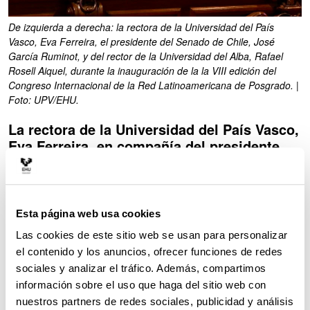
De izquierda a derecha: la rectora de la Universidad del País
Vasco, Eva Ferreira, el presidente del Senado de Chile, José
García Ruminot, y del rector de la Universidad del Alba, Rafael
Rosell Aiquel, durante la inauguración de la la VIII edición del
Congreso Internacional de la Red Latinoamericana de Posgrado. |
Foto: UPV/EHU.
La rectora de la Universidad del País Vasco,
Eva Ferreira, en compañía del presidente
del Senado de Chile, José García Ruminot,
y del rector de la Universidad del Alba,
Rafael Rosell Aiquel, ha inaugurado la VIII
edición del Congreso Internacional de la
Esta página web usa cookies
Red Latinoamericana de Posgrado,
Las cookies de este sitio web se usan para personalizar
convocado en esta ocasión en Santiago de
el contenido y los anuncios, ofrecer funciones de redes
Chile bajo el lema “Tejiendo Redes de
sociales y analizar el tráfico. Además, compartimos
Conocimiento”.
información sobre el uso que haga del sitio web con
nuestros partners de redes sociales, publicidad y análisis