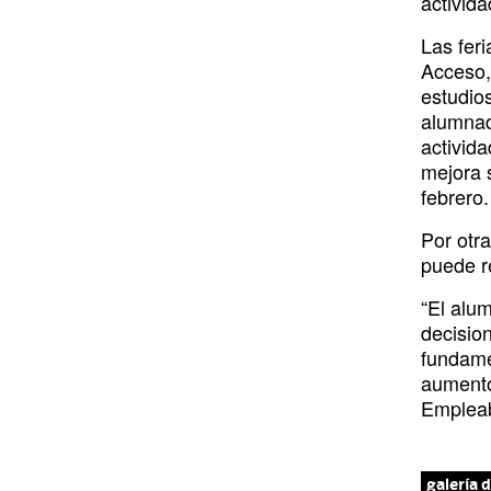
activida
o
i
r
e
y
k
n
a
Las fer
Acceso,
m
estudios
alumnad
activida
mejora 
febrero.
Por otra
puede re
“El alu
decisio
fundamen
aumento
Empleab
galería 