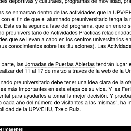
des deportivas y culturales, programas de movilidad, prá
ias se enmarcan dentro de las actividades que la UPV/E
 con el fin de que el alumnado preuniversitario tenga la
. Esta es la segunda fase del programa, que en enero se 
o preuniversitario de Actividades Prácticas relacionadas
des que se llevan a cabo en los centros universitarios e
sus conocimientos sobre las titulaciones). Las Actividad
 parte, las
Jornadas de Puertas Abiertas
tendrán lugar e
alizar del 11 al 17 de marzo a través de la web de la Un
mnado preuniversitario debe tener una idea clara de la o
nes más importantes en esta etapa de su vida. Y las Fer
tal para ayudarles a tomar la mejor decisión. Y prueba d
 cada año del número de visitantes a las mismas”, ha in
ilidad de la UPV/EHU, Txelo Ruiz.
de imágenes