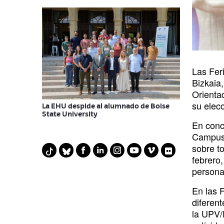
Las Fer
Bizkaia,
Orientac
su elecc
La EHU despide al alumnado de Boise
State University
En concr
Campus 
sobre to
F
L
I
Y
V
F
T
B
febrero,
a
i
n
o
i
l
i
l
persona
c
n
s
u
m
i
k
u
e
k
t
t
e
c
t
e
En las 
diferen
b
e
a
u
o
k
o
s
la UPV/
o
d
g
b
r
k
k