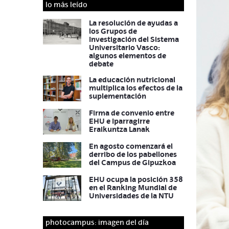
lo más leído
La resolución de ayudas a
los Grupos de
Investigación del Sistema
Universitario Vasco:
algunos elementos de
debate
La educación nutricional
multiplica los efectos de la
suplementación
Firma de convenio entre
EHU e Iparragirre
Eraikuntza Lanak
En agosto comenzará el
derribo de los pabellones
del Campus de Gipuzkoa
EHU ocupa la posición 358
en el Ranking Mundial de
Universidades de la NTU
photocampus: imagen del día