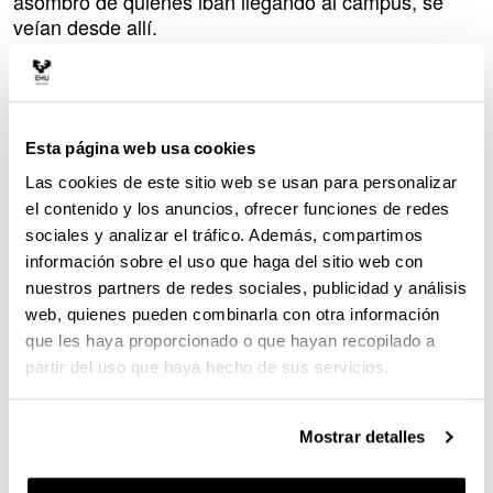
asombro de quienes iban llegando al campus, se
veían desde allí.
Puedes ver todas las imágenes en
Photocampus
.
¿Quieres que publiquemos en esta sección una
fotografía de este verano realizada por ti?
Esta página web usa cookies
Mándanosla, por favor, a esta
Las cookies de este sitio web se usan para personalizar
dirección:
campusa@ehu.eus
el contenido y los anuncios, ofrecer funciones de redes
sociales y analizar el tráfico. Además, compartimos
información sobre el uso que haga del sitio web con
galería de imágenes
nuestros partners de redes sociales, publicidad y análisis
web, quienes pueden combinarla con otra información
que les haya proporcionado o que hayan recopilado a
partir del uso que haya hecho de sus servicios.
Mostrar detalles