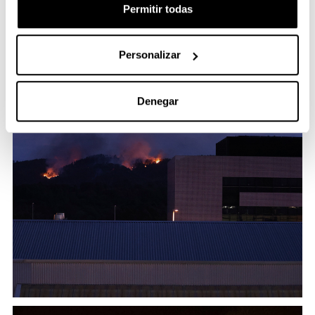
Permitir todas
Personalizar
Denegar
I
m
a
g
e
n
I