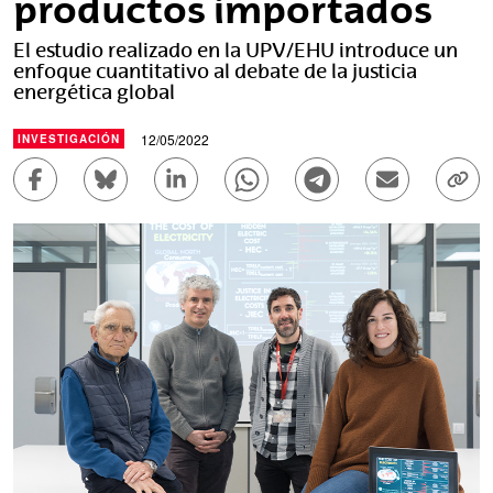
productos importados
El estudio realizado en la UPV/EHU introduce un
enfoque cuantitativo al debate de la justicia
energética global
12/05/2022
INVESTIGACIÓN
Compartir en Facebook - (Abre una nueva ventana)
Compartir en Bluesky - (Abre una nueva ve
Compartir en Linkedin - (Abre una 
Compartir en Whatsapp - (A
Compartir en Telegr
Enviar por c
Copi