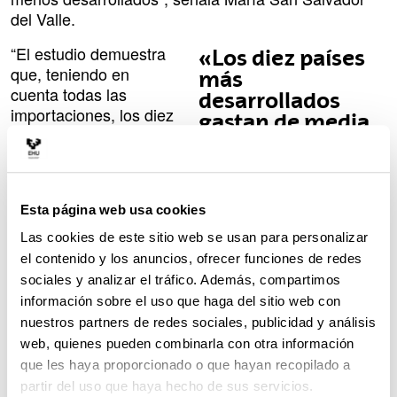
del Valle.
“El estudio demuestra
«Los diez países
que, teniendo en
más
cuenta todas las
desarrollados
importaciones, los diez
gastan de media
países más
un 14,36 % más
desarrollados gastan
en electricidad de
de media un 14,36 %
lo declarado»
más en electricidad de
Esta página web usa cookies
lo declarado, y los diez
menos desarrollados,
Las cookies de este sitio web se usan para personalizar
un 1,35 % menos de lo declarado”, indica la autora.
el contenido y los anuncios, ofrecer funciones de redes
Además, “los diez países más desarrollados tendrían
sociales y analizar el tráfico. Además, compartimos
que gastar incluso un 0,86 % más para alcanzar la
información sobre el uso que haga del sitio web con
soberanía eléctrica, mientras que para los diez
nuestros partners de redes sociales, publicidad y análisis
menos desarrollados la producción dirigida
web, quienes pueden combinarla con otra información
únicamente a su autoabastecimiento supondría un
que les haya proporcionado o que hayan recopilado a
ahorro del 1,04 %”.
partir del uso que haya hecho de sus servicios.