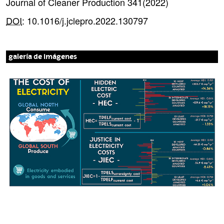
Journal of Cleaner Production 341(2022)
DOI
: 10.1016/j.jclepro.2022.130797
galería de imágenes
L
o
s