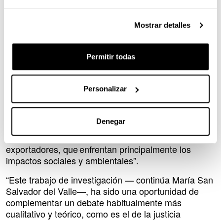
Transición energética justa
Según María San Salvador del Valle, “estos dos
Mostrar detalles
indicadores analizados son un paso hacia la
medición de las injusticias eléctricas globales, para
poder avanzar hacia una transición energética más
Permitir todas
justa y sostenible a nivel global e impulsar políticas
adecuadas. Sería apropiado reconocer que existe un
Personalizar
pago desigual por los recursos naturales
consumidos en otros países. Los países
principalmente importadores están viendo cómo sus
Denegar
economías se benefician del comercio internacional
a expensas de otros países principalmente
exportadores, que enfrentan principalmente los
impactos sociales y ambientales”.
“Este trabajo de investigación — continúa María San
Salvador del Valle—, ha sido una oportunidad de
complementar un debate habitualmente más
cualitativo y teórico, como es el de la justicia