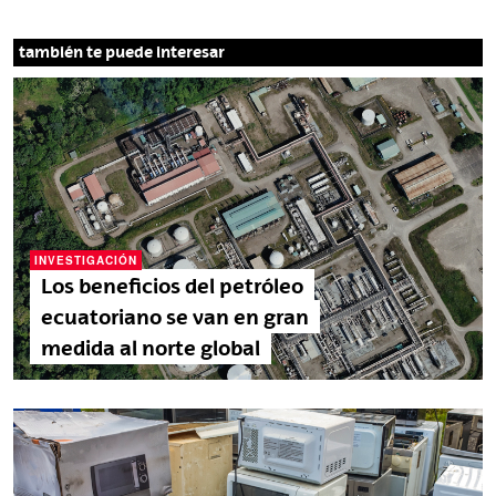
p
a
í
también te puede interesar
s
e
s
d
e
l
N
o
r
INVESTIGACIÓN
t
Los beneficios del petróleo
e
ecuatoriano se van en gran
s
medida al norte global
e
e
s
t
á
n
b