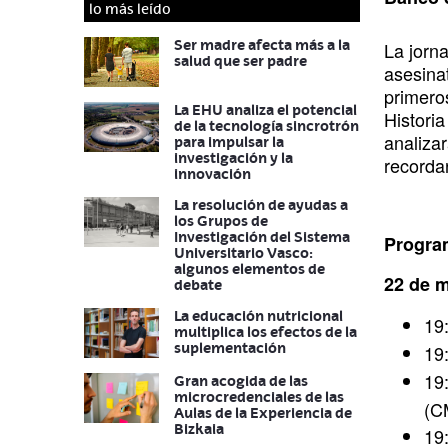
lo más leído
a
r
Descr
Ser madre afecta más a la
La jorna
salud que ser padre
asesina
primero
La EHU analiza el potencial
Histori
de la tecnología sincrotrón
analizar
para impulsar la
investigación y la
recordar
innovación
La resolución de ayudas a
los Grupos de
Investigación del Sistema
Progra
Universitario Vasco:
algunos elementos de
22 de 
debate
La educación nutricional
19
multiplica los efectos de la
suplementación
19
19
Gran acogida de las
microcredenciales de las
(C
Aulas de la Experiencia de
Bizkaia
19