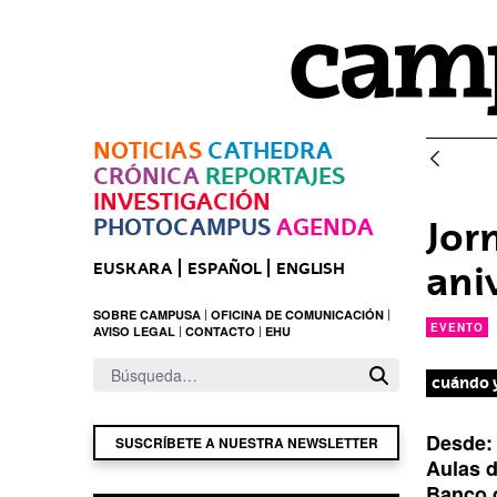
Saltar al contenido principal
NOTICIAS
CATHEDRA
CRÓNICA
REPORTAJES
INVESTIGACIÓN
PHOTOCAMPUS
AGENDA
Jor
ani
EUSKARA
ESPAÑOL
ENGLISH
SOBRE CAMPUSA
OFICINA DE COMUNICACIÓN
EVENTO
AVISO LEGAL
CONTACTO
EHU
cuándo 
Desde
SUSCRÍBETE A NUESTRA NEWSLETTER
l
Aulas d
u
Banco 
g