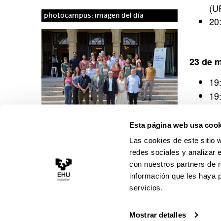
(U
photocampus: imagen del día
20
23 de 
19
19
Gó
19
Esta página web usa cook
La EHU despide al alumnado de Boise
State University
(U
Las cookies de este sitio 
19
redes sociales y analizar 
20
con nuestros partners de r
F
L
I
Y
V
F
T
B
información que les haya 
a
i
n
o
i
l
i
l
servicios.
c
n
s
u
m
i
k
u
e
k
t
t
e
c
t
e
Mostrar detalles