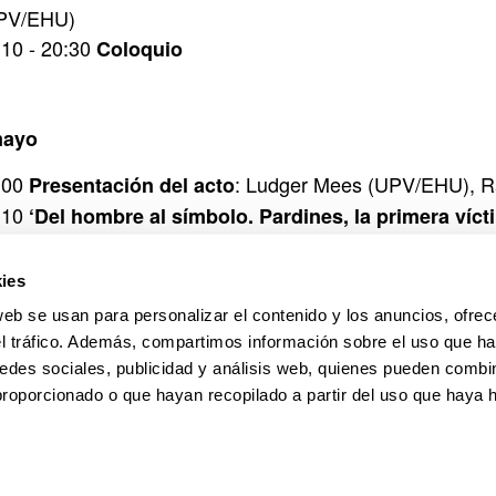
PV/EHU)
:10 - 20:30
Coloquio
mayo
:00
: Ludger Mees (UPV/EHU), 
Presentación del acto
:10
‘Del hombre al símbolo. Pardines, la primera víct
mez Calvo (UPV/EHU)
:30
“La lucha policial contra ETA. Los atentados que
ies
niversidad de Navarra)
web se usan para personalizar el contenido y los anuncios, ofrec
:50
. Marí
“Las víctimas de ETA durante la dictadura”
el tráfico. Además, compartimos información sobre el uso que ha
:10 - 20:30
Coloquio
edes sociales, publicidad y análisis web, quienes pueden combin
proporcionado o que hayan recopilado a partir del uso que haya