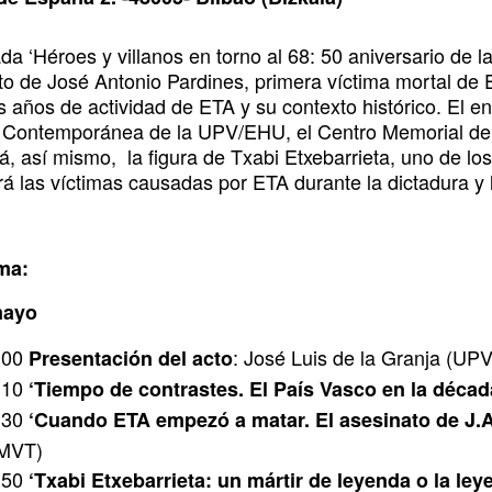
ipción
da ‘Héroes y villanos en torno al 68: 50 aniversario de l
to de José Antonio Pardines, primera víctima mortal de E
s años de actividad de ETA y su contexto histórico. El 
a Contemporánea de la UPV/EHU, el Centro Memorial de 
á, así mismo, la figura de Txabi Etxebarrieta, uno de lo
á las víctimas causadas por ETA durante la dictadura y l
ma:
mayo
:00
: José Luis de la Granja (U
Presentación del acto
:10
‘Tiempo de contrastes. El País Vasco en la décad
:30
‘Cuando ETA empezó a matar. El asesinato de J.A
MVT)
:50
‘Txabi Etxebarrieta: un mártir de leyenda o la ley