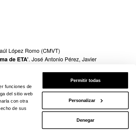
Raúl López Romo (CMVT)
. José Antonio Pérez, Javier
ima de ETA’
. Javier Marrodán
 no se cometieron”
Permitir todas
er funciones de
a Jiménez Ramos (Universidad de Navarra)
ga del sitio web
Personalizar
arla con otra
 hecho de sus
Denegar