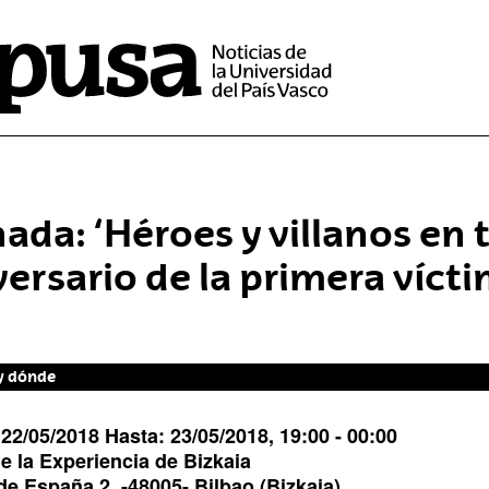
nada: ‘Héroes y villanos en 
versario de la primera víct
y dónde
:
22/05/2018
Hasta:
23/05/2018,
19:00
- 00:00
e la Experiencia de Bizkaia
de España 2
. -
48005
-
Bilbao
(Bizkaia)