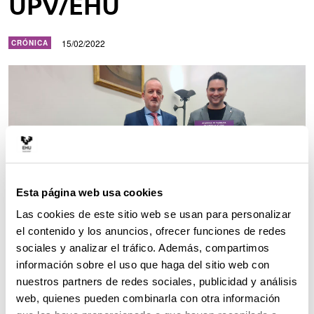
UPV/EHU
15/02/2022
CRÓNICA
Esta página web usa cookies
Las cookies de este sitio web se usan para personalizar
el contenido y los anuncios, ofrecer funciones de redes
sociales y analizar el tráfico. Además, compartimos
información sobre el uso que haga del sitio web con
En la foto, José Luis Pedraz y Edorta Santos Vizcaíno. UPV/EHU.
nuestros partners de redes sociales, publicidad y análisis
web, quienes pueden combinarla con otra información
El IP del grupo de investigación NanoBioCel de la