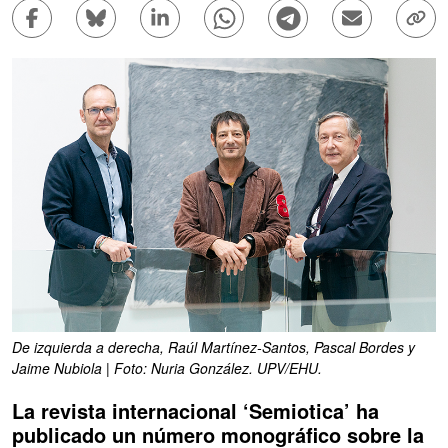
Compartir en Facebook - (Abre una nueva ventana)
Compartir en Bluesky - (Abre una nueva ve
Compartir en Linkedin - (Abre una 
Compartir en Whatsapp - (A
Compartir en Telegr
Enviar por c
Copi
De izquierda a derecha, Raúl Martínez-Santos, Pascal Bordes y
Jaime Nubiola | Foto: Nuria González. UPV/EHU.
La revista internacional ‘Semiotica’ ha
publicado un número monográfico sobre la