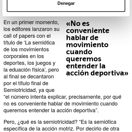
entre decisiones y características del medio de
Denegar
evolución.
En un primer momento,
«No es
los editores lanzaron su
conveniente
call of papers con el
hablar de
título de ‘La semiótica
movimiento
de los movimientos
cuando
corporales en los
queremos
deportes, los juegos y
entender la
la eduación física’, pero
acción deportiva»
al final se decantaron
por el título final de
Semiotricidad, ya que
“el número intenta explicar, precisamente, por qué
no es conveniente hablar de movimiento cuando
queremos entender la acción deportiva”.
Pero, ¿qué es la semiotricidad? “Es la semiótica
específica de la acción motriz. Por decirlo de otra