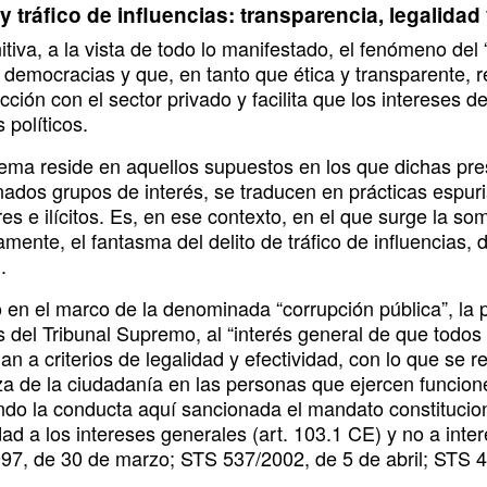
 tráfico de influencias: transparencia, legalidad
itiva, a la vista de todo lo manifestado, el fenómeno del
democracias y que, en tanto que ética y transparente, r
acción con el sector privado y facilita que los intereses 
 políticos.
lema reside en aquellos supuestos en los que dichas pres
ados grupos de interés, se traducen en prácticas espuri
res e ilícitos. Es, en ese contexto, en el que surge la s
mente, el fantasma del delito de tráfico de influencias,
.
 en el marco de la denominada “corrupción pública”, la 
s del Tribunal Supremo, al “interés general de que todos
n a criterios de legalidad y efectividad, con lo que se 
za de la ciudadanía en las personas que ejercen funcione
ndo la conducta aquí sancionada el mandato constitucion
dad a los intereses generales (art. 103.1 CE) y no a inte
97, de 30 de marzo; STS 537/2002, de 5 de abril; STS 480