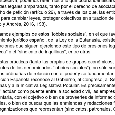
spectiva, podemos referirnos a lo que podría identificar
ades legales amparadas, tanto por el derecho de asociaci
ho de petición (artículo 29), a través de los que, las ent
 para cambiar leyes, proteger colectivos en situación de 
o y Andrés, 2016, 198).
amos ejemplos de estos “lobbies sociales”, en el que fav
ento jurídico español, de la Ley de la Eutanasia, existie
aciones que siguen ejerciendo este tipo de presiones leg
eca” o el “sindicato de inquilinas”, entre otras.
tas prácticas (tanto las propias de grupos económicos, i
ntes de los denominados “lobbies sociales”), no sólo so
s ordinarias de relación con el poder y se fundamentan en
ución Española reconoce al Gobierno, al Congreso, al 
s y a la Iniciativa Legislativa Popular. Es precisamente
” actúan como puente entre la sociedad civil, las empres
ntaria, con el objetivo o bien de proveerles de informac
les, o bien de buscar que las enmiendas y redacciones fi
organizaciones que representan (sindicatos, patronales,