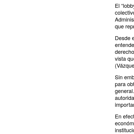
o
i
r
e
y
El “lobb
k
n
a
colectiv
Administ
m
que rep
Desde e
entende
derecho
vista q
(Vázque
Sin emb
para ob
general.
autorid
importa
En efect
económi
instituc