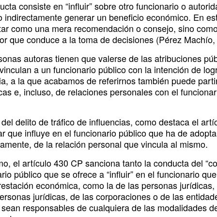
cta consiste en “influir” sobre otro funcionario o autori
o indirectamente generar un beneficio económico. En este
etar como una mera recomendación o consejo, sino como l
or que conduce a la toma de decisiones (Pérez Machío, 
sonas autoras tienen que valerse de las atribuciones púb
vinculan a un funcionario público con la intención de logr
cia, a la que acabamos de referirnos también puede parti
cas e, incluso, de relaciones personales con el funcionar
 del delito de tráfico de influencias, como destaca el ar
ar que influye en el funcionario público que ha de adopta
vamente, de la relación personal que vincula al mismo.
mo, el artículo 430 CP sanciona tanto la conducta del “co
rio público que se ofrece a “influir” en el funcionario q
restación económica, como la de las personas jurídicas,
ersonas jurídicas, de las corporaciones o de las entidad
sean responsables de cualquiera de las modalidades deli