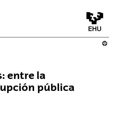
: entre la
rrupción pública
na)
va ventana)
a nueva ventana)
ico - (Abre una nueva ventana)
re una nueva ventana)