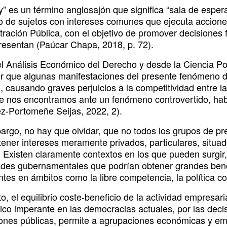
y” es un término anglosajón que significa “sala de espera
o de sujetos con intereses comunes que ejecuta acciones 
ración Pública, con el objetivo de promover decisiones f
resentan (Paúcar Chapa, 2018, p. 72).
l Análisis Económico del Derecho y desde la Ciencia Polí
r que algunas manifestaciones del presente fenómeno d
, causando graves perjuicios a la competitividad entre 
ue nos encontramos ante un fenómeno controvertido, hab
z-Portomeñe Seijas, 2022, 2).
argo, no hay que olvidar, que no todos los grupos de pre
tener intereses meramente privados, particulares, situa
 Existen claramente contextos en los que pueden surgir, 
ades gubernamentales que podrían obtener grandes benefi
ntes en ámbitos como la libre competencia, la política c
o, el equilibrio coste-beneficio de la actividad empresar
co imperante en las democracias actuales, por las deci
iones públicas, permite a agrupaciones económicas y empr