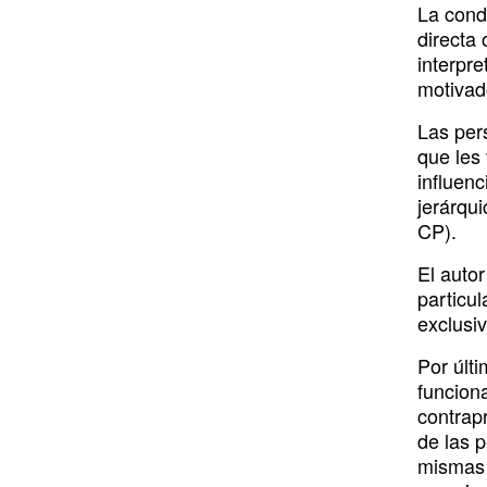
La condu
directa 
interpr
motivad
Las per
que les 
influen
jerárqui
CP).
El autor
particul
exclusi
Por últi
funciona
contrap
de las p
mismas 