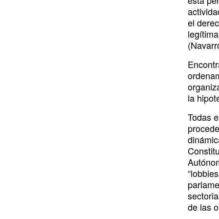
esta per
activid
el derec
legítima
(Navarr
Encontr
ordenami
organiz
la hipot
Todas es
procede
dinámica
Constit
Autónoma
“lobbies
parlame
sectoria
de las 