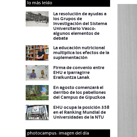
lo más leído
La resolución de ayudas a
los Grupos de
Investigación del Sistema
Universitario Vasco:
algunos elementos de
debate
La educación nutricional
multiplica los efectos de la
suplementación
Firma de convenio entre
EHU e Iparragirre
Eraikuntza Lanak
En agosto comenzará el
derribo de los pabellones
del Campus de Gipuzkoa
EHU ocupa la posición 358
en el Ranking Mundial de
Universidades de la NTU
photocampus: imagen del día