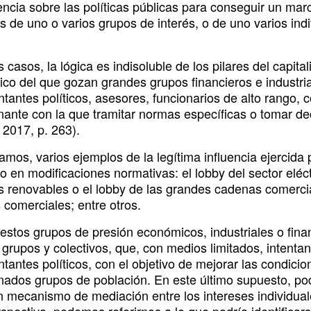
encia sobre las políticas públicas para conseguir un marc
es de uno o varios grupos de interés, o de uno varios in
 casos, la lógica es indisoluble de los pilares del capit
co del que gozan grandes grupos financieros e industria
tantes políticos, asesores, funcionarios de alto rango, co
ante con la que tramitar normas específicas o tomar deci
 2017, p. 263).
amos, varios ejemplos de la legítima influencia ejercida
o en modificaciones normativas: el lobby del sector eléct
 renovables o el lobby de las grandes cadenas comerciale
 comerciales; entre otros.
 estos grupos de presión económicos, industriales o fina
 grupos y colectivos, que, con medios limitados, intentan
tantes políticos, con el objetivo de mejorar las condici
nados grupos de población. En este último supuesto, po
 mecanismo de mediación entre los intereses individuale