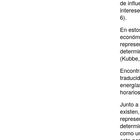
de influ
interes
6).
En estos
económi
represen
determin
(Kubbe,
Encontr
traducid
energías
horarios
Junto a
existen,
represen
determi
como un