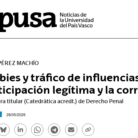
 PÉREZ MACHÍO
ies y tráfico de influencias
ticipación legítima y la co
ra titular (Catedrática acredt.) de Derecho Penal
28/05/2026
A
rtir en Facebook - (Abre una nueva ventana)
Compartir en Bluesky - (Abre una nueva ventana)
Compartir en Linkedin - (Abre una nueva venta
Compartir en Whatsapp - (Abre una nue
Compartir en Telegram - (Abre un
Enviar por correo electrón
Copiar enlace - (Ab