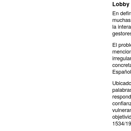
Lobby y
En defin
muchas 
la inter
gestores
El prob
mencion
irregula
concreta
Español
Ubicado
palabra
responda
confian
vulnera
objetivi
1534/19