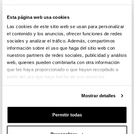
resignificado el concepto?
Sí. Detrás del apelativo o acusación de 'fascista o
Esta página web usa cookies
facha'
hay diferentes problemas, pero el más
Las cookies de este sitio web se usan para personalizar
importante es que no permite saber por qué
el contenido y los anuncios, ofrecer funciones de redes
determinados planteamientos de la derecha radical
sociales y analizar el tráfico. Además, compartimos
populista han tenido y tienen bastante éxito.
información sobre el uso que haga del sitio web con
Se ha desvirtuado el concepto de
fascista
, igual
nuestros partners de redes sociales, publicidad y análisis
porque se desconoce qué es realmente el
web, quienes pueden combinarla con otra información
fascismo.
que les haya proporcionado o que hayan recopilado a
partir del uso que haya hecho de sus servicios.
Exacto. Por eso, la conferencia tendrá una parte
breve, porque estará más dirigida a la actualidad, en
la que repasaremos qué es, qué fue y qué puede
Mostrar detalles
quedar de aquello.
¿Existe el fascismo en la sociedad de hoy en
Permitir todas
día?