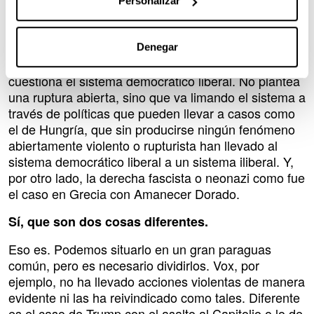
Hay que dividir la ultraderecha en dos sectores. Por
Personalizar
un lado, la derecha radical populista, que son
aquellos grupos como Vox que, a pesar de compartir
elementos de memoria histórica o del franquismo,
Denegar
tiene planteamientos diferentes. Es decir, no
cuestiona el sistema democrático liberal. No plantea
una ruptura abierta, sino que va limando el sistema a
través de políticas que pueden llevar a casos como
el de Hungría, que sin producirse ningún fenómeno
abiertamente violento o rupturista han llevado al
sistema democrático liberal a un sistema iliberal. Y,
por otro lado, la derecha fascista o neonazi como fue
el caso en Grecia con Amanecer Dorado.
Sí, que son dos cosas diferentes.
Eso es. Podemos situarlo en un gran paraguas
común, pero es necesario dividirlos. Vox, por
ejemplo, no ha llevado acciones violentas de manera
evidente ni las ha reivindicado como tales. Diferente
es el caso de Trump con el asalto al Capitolio o lo de