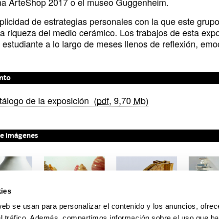
a ArteShop 2017 o el museo Guggenheim.
iplicidad de estrategias personales con la que este grup
la riqueza del medio cerámico. Los trabajos de esta expo
 estudiante a lo largo de meses llenos de reflexión, em
nto
bre una nueva ventana)
tálogo de la exposición
(
pdf
, 9,70
Mb
)
de imágenes
B
R
M
e
e
i
n
i
n
ies
d
n
d
L
O
i
t
B
web se usan para personalizar el contenido y los anuncios, ofrec
a
M
t
e
e
el tráfico. Además, compartimos información sobre el uso que ha