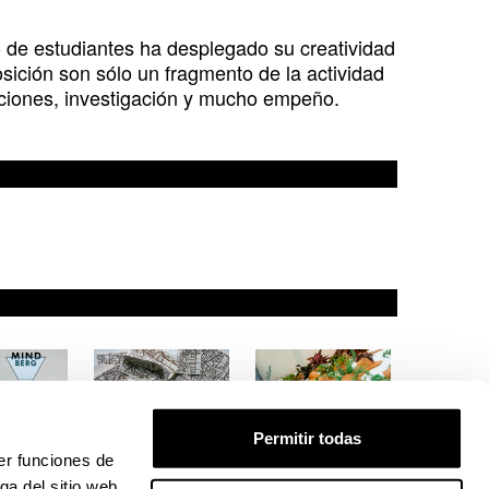
o de estudiantes ha desplegado su creatividad
sición son sólo un fragmento de la actividad
ociones, investigación y mucho empeño.
D
A
e
z
c
a
o
l
Permitir todas
n
B
er funciones de
s
i
ga del sitio web