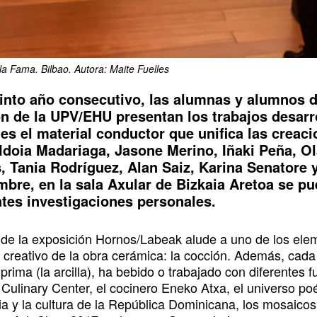
la Fama. Bilbao. Autora: Maite Fuelles
into año consecutivo, las alumnas y alumnos d
n de la UPV/EHU presentan los trabajos desarro
a es el material conductor que unifica las creac
Idoia Madariaga, Jasone Merino, Iñaki Peña, Ol
, Tania Rodríguez, Alan Saiz, Karina Senatore y
mbre, en la sala Axular de Bizkaia Aretoa se p
ntes investigaciones personales.
lo de la exposición Hornos/Labeak alude a uno de los ele
 creativo de la obra cerámica: la cocción. Además, cada
prima (la arcilla), ha bebido o trabajado con diferentes
ulinary Center, el cocinero Eneko Atxa, el universo poét
a y la cultura de la República Dominicana, los mosaicos