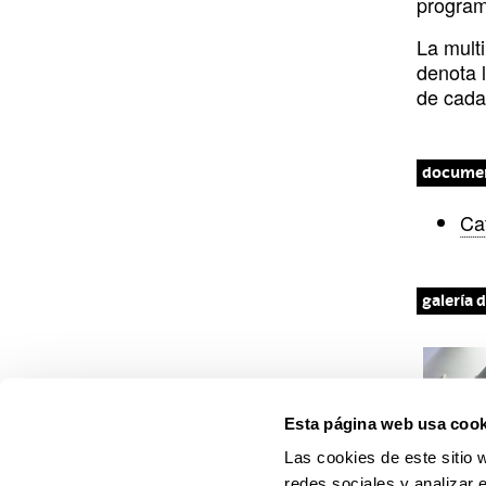
k
k
program
o
i
r
e
y
La mult
k
n
a
denota 
m
de cada
docume
(A
Ca
galería 
D
i
a
Esta página web usa cook
l
M
o
Las cookies de este sitio 
e
g
redes sociales y analizar 