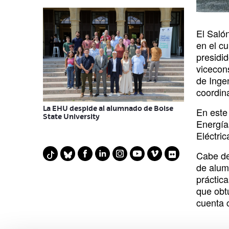
El Saló
en el c
presidi
vicecon
de Inge
coordin
La EHU despide al alumnado de Boise
En este
State University
Energía
Eléctric
F
L
I
Y
V
F
T
B
Cabe de
a
i
n
o
i
l
i
l
de alum
práctic
c
n
s
u
m
i
k
u
que obt
e
k
t
t
e
c
t
e
cuenta 
b
e
a
u
o
k
o
s
o
d
g
b
r
k
k