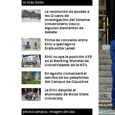
lo más leído
La resolución de ayudas a
los Grupos de
Investigación del Sistema
Universitario Vasco:
algunos elementos de
debate
Firma de convenio entre
EHU e Iparragirre
Eraikuntza Lanak
EHU ocupa la posición 358
en el Ranking Mundial de
Universidades de la NTU
En agosto comenzará el
derribo de los pabellones
del Campus de Gipuzkoa
La EHU despide al
alumnado de Boise State
University
photocampus: imagen del día