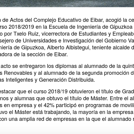
n de Actos del Complejo Educativo de Eibar, acogió la c
urso 2018/2019 en la Escuela de Ingeniería de Gipuzkoa
do por Txelo Ruiz, vicerrectora de Estudiantes y Emplea
sejero de Universidades e Investigación del Gobierno Va
niería de Gipuzkoa, Alberto Albistegui, teniente alcalde
adora de la sección de Eibar.
 acto se entregaron los diplomas al alumnado de la quin
s Renovables y al alumnado de la segunda promoción de
as Inteligentes y Generación Distribuida.
stacar que el curso 2018/19 obtuvieron el título de Gra
nos y alumnas que obtuvo el título de Máster. Entre el
as en empresa y el 42% participó en programas de movil
uvo el Máster está trabajando, la mayoría en la empresa 
con una amplia red de empresas en la que el alumnado re