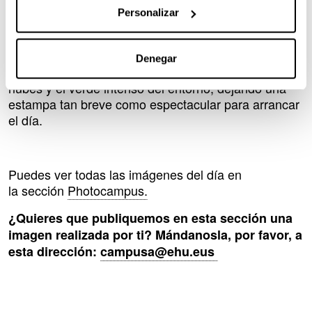
imágenes poco habituales que obligan a detenerse:
Personalizar
un doble arcoíris ha aparecido sobre el campus tras
las lluvias, dibujando un amplio arco de color sobre
el cielo todavía encapotado. La escena, captada por
Denegar
Esther Calvo, ha contrastado con el gris de las
nubes y el verde intenso del entorno, dejando una
estampa tan breve como espectacular para arrancar
el día.
Puedes ver todas las imágenes del día en
la sección
Photocampus.
¿Quieres que publiquemos en esta sección una
imagen realizada por ti? Mándanosla, por favor, a
esta dirección:
campusa@ehu.eus