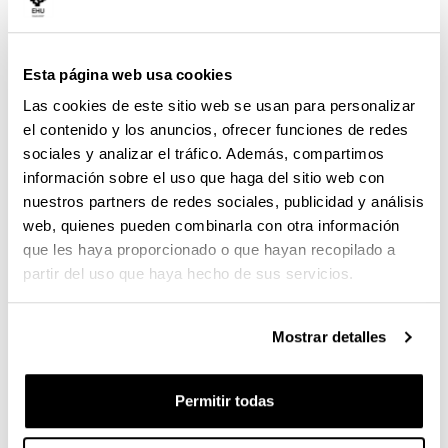
Esta página web usa cookies
Las cookies de este sitio web se usan para personalizar
el contenido y los anuncios, ofrecer funciones de redes
sociales y analizar el tráfico. Además, compartimos
información sobre el uso que haga del sitio web con
nuestros partners de redes sociales, publicidad y análisis
web, quienes pueden combinarla con otra información
que les haya proporcionado o que hayan recopilado a
partir del uso que haya hecho de sus servicios.
Rectorado. Leioa.
15 de mayo
DÓNDE:
CUÁNDO:
Mostrar detalles
de 2026.
Esther Calvo
QUIÉN:
Permitir todas
La mañana ha dejado en Leioa una de esas