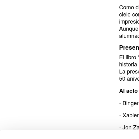
Como de
cielo c
impresi
Aunque 
alumnad
Present
El libro
historia
La prese
50 anive
Al acto
- Bingen
- Xabie
- Jon Z