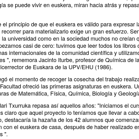
ía se puede vivir en euskera, miran hacia atrás y repasan
el principio de que el euskera es válido para expresar l
 recorrer para materializarlo exige un gran esfuerzo. S
n la universidad como en la sociedad muchos no creían 
ezamos casi de cero: tuvimos que leer todos los libros 
as internacionales de la comunidad científica y utilizam
es ", rememora Jacinto Iturbe, profesor de Química de la
vicerrector de Euskara de la UPV/EHU (1986).
llegó el momento de recoger la cosecha del trabajo reali
 Facultad ofreció las primeras asignaturas en euskera. U
uras de Matemática, Física, Química, Biología y Geologí
ri Txurruka repasa así aquellos años: "Iniciamos el curs
s claro que aquel proyecto lo teníamos que llevar a cab
o, destacaría la hazaña de los 42 alumnos que comenzar
n con el euskera de casa, después de haber realizado en
s ".