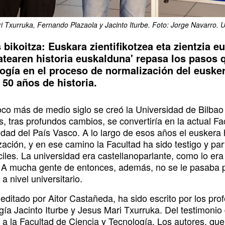
i Txurruka, Fernando Plazaola y Jacinto Iturbe. Foto: Jorge Navarro.
 bikoitza: Euskara zientifikotzea eta zientzia e
atearen historia euskalduna' repasa los pasos 
ogía en el proceso de normalización del euskera
 50 años de historia.
co más de medio siglo se creó la Universidad de Bilbao y
, tras profundos cambios, se convertiría en la actual Fa
idad del País Vasco. A lo largo de esos años el eusker
ación, y en ese camino la Facultad ha sido testigo y par
ciles. La universidad era castellanoparlante, como lo er
 A mucha gente de entonces, además, no se le pasaba po
a nivel universitario.
, editado por Aitor Castañeda, ha sido escrito por los pr
gía Jacinto Iturbe y Jesus Mari Txurruka. Del testimonio
 a la Facultad de Ciencia y Tecnología. Los autores, que