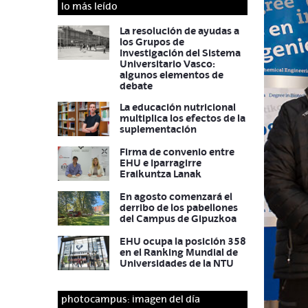
lo más leído
La resolución de ayudas a
los Grupos de
Investigación del Sistema
Universitario Vasco:
algunos elementos de
debate
La educación nutricional
multiplica los efectos de la
suplementación
Firma de convenio entre
EHU e Iparragirre
Eraikuntza Lanak
En agosto comenzará el
derribo de los pabellones
del Campus de Gipuzkoa
EHU ocupa la posición 358
en el Ranking Mundial de
Universidades de la NTU
photocampus: imagen del día