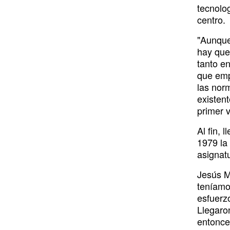
o
i
r
e
y
tecnolog
centro.
k
n
a
m
"Aunque 
hay que
tanto e
que emp
las norm
existent
primer 
Al fin, 
1979 la
asignat
Jesús Ma
teníamo
esfuerz
Llegaro
entonce