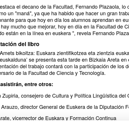
staca el decano de la Facultad, Fernando Plazaola, lo 
omo un "maná", ya que ha habido que hacer un gran traba
onante para que hoy en día los alumnos aprendan en eus
hay mucho que mejorar, hoy en día en la Facultad de Cie
o están en la línea en euskera ", revela Fernando Plaza
ación del libro
 ‘Amets bikoitza: Euskara zientifikotzea eta zientzia eus
 euskalduna’ se presenta esta tarde en Bizkaia Areta en 
ntación del trabajo contará con la participación de los d
rsario de la Facultad de Ciencia y Tecnología.
 asistirán, entre otros:
 Zupiria, consejero de Cultura y Política Lingüística de
r Arauzo, director General de Euskera de la Diputación F
arate, vicerrector de Euskara y Formación Continua