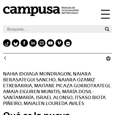
Abr
Saltar al contenido principal
me
pri
F
L
I
Y
V
F
T
B
a
i
n
o
i
l
i
l
c
n
s
u
m
i
k
u
e
k
t
t
e
c
t
e
b
e
a
u
o
k
o
s
NAHIA IDOIAGA MONDRAGON, NAIARA
o
d
g
b
r
k
k
BERASATEGUI SANCHO, NAIARA OZAMIZ
o
i
r
e
y
ETXEBARRIA, MAITANE PICAZA GORROTXATEGI,
k
n
a
AMAIA EIGUREN MUNITIS, MARÍA DOSIL-
m
SANTAMARÍA, ISRAEL ALONSO, ITSASO BIOTA
PIÑEIRO, MAIALEN LOUREDA AVILÉS