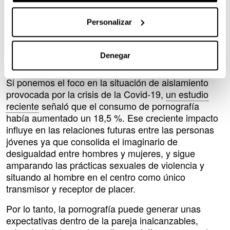
La llamada “
publicidad del patriarcado
” promueve las
Personalizar
imágenes de mujeres
cuyo papel se reduce a la
estimulación sexual y satisfacción de las fantasías
de los hombres. Esas imágenes tienen un impacto
Denegar
negativo.
Si ponemos el foco en la situación de aislamiento
provocada por la crisis de la Covid-19,
un estudio
reciente
señaló que el consumo de pornografía
había aumentado un 18,5 %. Ese creciente impacto
influye en las relaciones futuras entre las personas
jóvenes ya que consolida el imaginario de
desigualdad entre hombres y mujeres, y sigue
amparando las prácticas sexuales de violencia y
situando al hombre en el centro como único
transmisor y receptor de placer.
Por lo tanto, la pornografía puede generar unas
expectativas dentro de la pareja inalcanzables,