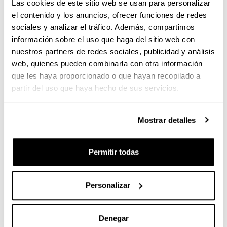
Las cookies de este sitio web se usan para personalizar
el contenido y los anuncios, ofrecer funciones de redes
30/04/2021, 11:00
sociales y analizar el tráfico. Además, compartimos
l
Sala de Prensa -
Diputación Foral de Gipuzkoa
u
información sobre el uso que haga del sitio web con
Gipuzkoa Plaza
. -
20004
-
Donostia / San Sebastián
g
nuestros partners de redes sociales, publicidad y análisis
a
(Gipuzkoa)
r
web, quienes pueden combinarla con otra información
que les haya proporcionado o que hayan recopilado a
Descripción
Presentación en rueda de prensa del premio Gladys
partir del uso que haya hecho de sus servicios.
promovido por la Fundación PuntuEUS y la Facultad
de Informática de la UPV/EHU, con el patrocinio del
Departamento de Igualdad de la Diputación Foral de
Mostrar detalles
Gipuzkoa. El objetivo del premio Gladys es premiar a
las jóvenes vascas que trabajan en el entorno digital,
Permitir todas
crear referentes para las y los jóvenes así como
divulgar el trabajo de las premiadas junto con el
recuerdo de la informática Gladys del Estal.
Personalizar
Participan en el acto:
-
, directora Foral de Igualdad en la
Miren Elgarresta
Denegar