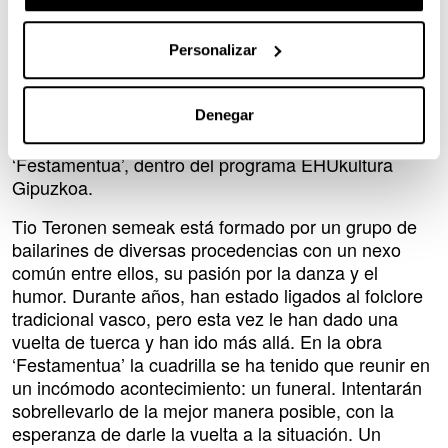
Personalizar
Descripción
El jueves, 29 de septiembre, a las 18:30, en los
bajos del Centro Ignacio Mª Barriola de la
Universidad del País Vasco, en Donostia / San
Denegar
Tio Teronen semeak presenta su obra
Sebastián,
‘Festamentua’, dentro del programa EHUkultura
Gipuzkoa.
Tio Teronen semeak está formado por un grupo de
bailarines de diversas procedencias con un nexo
común entre ellos, su pasión por la danza y el
humor. Durante años, han estado ligados al folclore
tradicional vasco, pero esta vez le han dado una
vuelta de tuerca y han ido más allá. En la obra
‘Festamentua’ la cuadrilla se ha tenido que reunir en
un incómodo acontecimiento: un funeral. Intentarán
sobrellevarlo de la mejor manera posible, con la
esperanza de darle la vuelta a la situación. Un