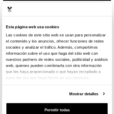
29/09/2022, 18:30
l
Centro Ignacio Maria Barriola
u
Plaza Elhuyar 1
. -
20018
-
Donostia / San Sebastián
g
a
Esta página web usa cookies
(Gipuzkoa)
r
Las cookies de este sitio web se usan para personalizar
Compartir en Facebook - (Abre una nueva ventana)
Compartir en Bluesky - (Abre una nueva ve
Compartir en Linkedin - (Abre una 
Compartir en Whatsapp - (A
Compartir en Telegr
Enviar por c
Copi
el contenido y los anuncios, ofrecer funciones de redes
sociales y analizar el tráfico. Además, compartimos
información sobre el uso que haga del sitio web con
nuestros partners de redes sociales, publicidad y análisis
web, quienes pueden combinarla con otra información
que les haya proporcionado o que hayan recopilado a
partir del uso que haya hecho de sus servicios.
Mostrar detalles
Permitir todas