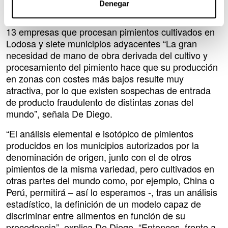
Denegar
científico es la denominación de origen pimiento del
piquillo de Lodosa (Navarra). A ella están acogidas
13 empresas que procesan pimientos cultivados en
Lodosa y siete municipios adyacentes “La gran
necesidad de mano de obra derivada del cultivo y
procesamiento del pimiento hace que su producción
en zonas con costes más bajos resulte muy
atractiva, por lo que existen sospechas de entrada
de producto fraudulento de distintas zonas del
mundo”, señala De Diego.
“El análisis elemental e isotópico de pimientos
producidos en los municipios autorizados por la
denominación de origen, junto con el de otros
pimientos de la misma variedad, pero cultivados en
otras partes del mundo como, por ejemplo, China o
Perú, permitirá – así lo esperamos -, tras un análisis
estadístico, la definición de un modelo capaz de
discriminar entre alimentos en función de su
procedencia”, explica De Diego. “Entonces, frente a