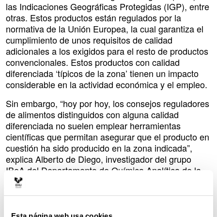
las Indicaciones Geográficas Protegidas (IGP), entre
otras. Estos productos están regulados por la
normativa de la Unión Europea, la cual garantiza el
cumplimiento de unos requisitos de calidad
adicionales a los exigidos para el resto de productos
convencionales. Estos productos con calidad
diferenciada ‘típicos de la zona’ tienen un impacto
considerable en la actividad económica y el empleo.
Sin embargo, “hoy por hoy, los consejos reguladores
de alimentos distinguidos con alguna calidad
diferenciada no suelen emplear herramientas
científicas que permitan asegurar que el producto en
cuestión ha sido producido en la zona indicada”,
explica Alberto de Diego, investigador del grupo
IBeA del Departamento de Química Analítica de la
Facultad de Ciencia y Tecnología de la UPV/EHU e
investigador principal del proyecto Isotopo.
El proyecto Isotopo, que coordina la UPV/EHU y en
Esta página web usa cookies