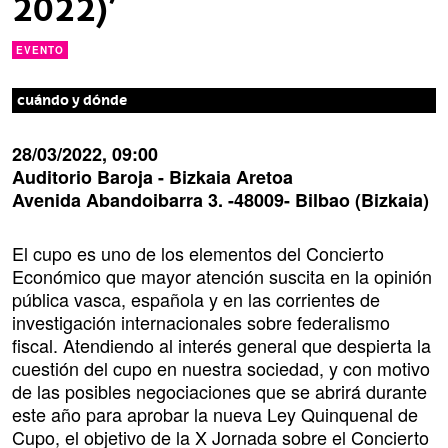
2022)’
EVENTO
cuándo y dónde
28/03/2022, 09:00
l
Auditorio Baroja -
Bizkaia Aretoa
u
Avenida Abandoibarra 3
. -
48009
-
Bilbao
(Bizkaia)
g
a
r
Descripción
El cupo es uno de los elementos del Concierto
Económico que mayor atención suscita en la opinión
pública vasca, española y en las corrientes de
investigación internacionales sobre federalismo
fiscal. Atendiendo al interés general que despierta la
cuestión del cupo en nuestra sociedad, y con motivo
de las posibles negociaciones que se abrirá durante
este año para aprobar la nueva Ley Quinquenal de
Cupo, el objetivo de la X Jornada sobre el Concierto