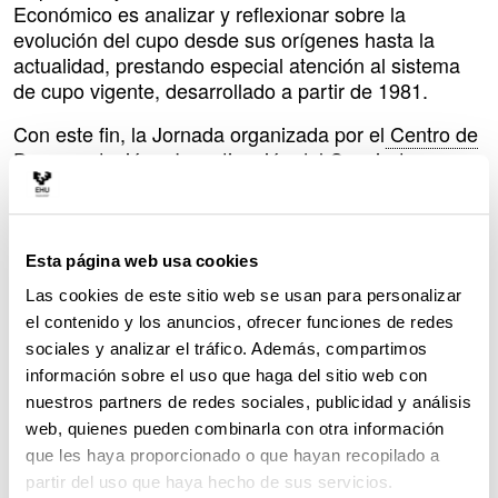
Económico es analizar y reflexionar sobre la
evolución del cupo desde sus orígenes hasta la
actualidad, prestando especial atención al sistema
de cupo vigente, desarrollado a partir de 1981.
Con este fin, la Jornada organizada por el
Centro de
Documentación e Investigación del Concierto
Económico y las Haciendas Forales (UPV/EHU)
y la
Asociación para la promoción y difusión del
Concierto Económico Ad Concordiam
hemos
congregado a protagonistas de primer orden que
Esta página web usa cookies
han participado de manera directa en las
Las cookies de este sitio web se usan para personalizar
negociaciones del cupo durante los últimos cuarenta
el contenido y los anuncios, ofrecer funciones de redes
años. Para proporcionar una aproximación lo más
sociales y analizar el tráfico. Además, compartimos
integral posible al tema, participarán representantes
información sobre el uso que haga del sitio web con
técnicos y políticos de las principales instituciones
nuestros partners de redes sociales, publicidad y análisis
implicadas en las negociaciones del cupo: Estado,
web, quienes pueden combinarla con otra información
Gobierno Vasco y Diputaciones. Además, para
que les haya proporcionado o que hayan recopilado a
completar el mapa del régimen foral, también se
partir del uso que haya hecho de sus servicios.
incluye la perspectiva de Navarra.