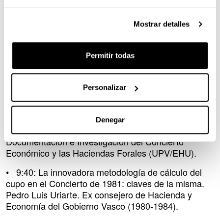
Programa de la jornada
Mostrar detalles
• 8:30: Recepción de asistentes.
• 9:00: Acto de apertura. José Mª Iruarrizaga.
Permitir todas
diputado Foral de Hacienda y Finanzas de Bizkaia.
Presidente de la Asociación para la promoción y
difusión delConcierto Económico Ad Concordiam.
Personalizar
• 9:10: Del “Donativo” al Cupo periódico:
negociadores (1800-1981). Joseba Agirreazkuenaga
Denegar
y Eduardo Alonso. Directores del Centro de
Documentación e Investigación del Concierto
Económico y las Haciendas Forales (UPV/EHU).
• 9:40: La innovadora metodología de cálculo del
cupo en el Concierto de 1981: claves de la misma.
Pedro Luis Uriarte. Ex consejero de Hacienda y
Economía del Gobierno Vasco (1980-1984).