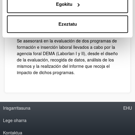
Fundación ISEAK
Egokitu
Importe total
17.647,06€
Ezeztatu
Descripción
Se asesorará en la evaluación de dos programas de
formación e inserción laboral llevados a cabo por la
agencia foral DEMA (Laborlan I y II), desde el diseño
de la evaluación, recogida de datos, análisis de los
mismos y la realización del informe que recoja el
impacto de dichos programas.
Irisgarritasuna
EHU
Lege oharra
Kontaktua