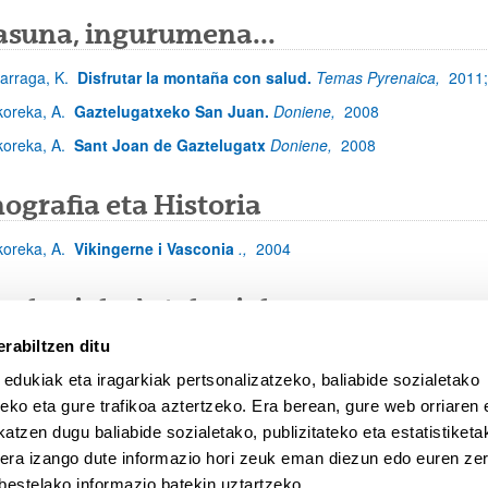
asuna, ingurumena...
zarraga, K.
Disfrutar la montaña con salud.
Temas Pyrenaica,
2011
koreka, A.
Gaztelugatxeko San Juan.
Doniene,
2008
koreka, A.
Sant Joan de Gaztelugatx
Doniene,
2008
ografia eta Historia
koreka, A.
Vikingerne i Vasconia
.,
2004
unkariak, Astekariak
rabiltzen ditu
koreka, A.
La gripe española, 90 años después.
El País,
2009;
200
 edukiak eta iragarkiak pertsonalizatzeko, baliabide sozialetako
koreka, A.
Paralelismos entre dos pandemias.
La mañana de Córdo
eko eta gure trafikoa aztertzeko. Era berean, gure web orriaren e
koreka, Fonseca, Bidaurrazaga
Nueva Facultad de Medicina.
El Cor
atzen dugu baliabide sozialetako, publizitateko eta estatistiketa
ton Erkoreka
In memoriam Jose Luis Goti
Dynamis 18,
1998
kera izango dute informazio hori zeuk eman diezun edo euren zerb
bestelako informazio batekin uztartzeko.