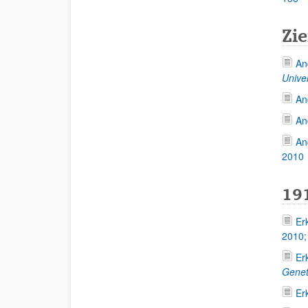
Zie
An
Unive
An
An
An
2010
19
Er
2010
Er
Gene
Er