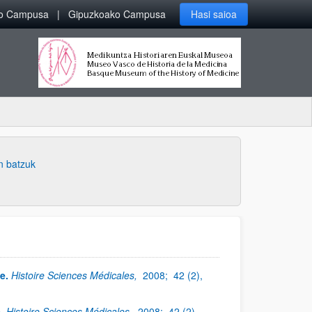
ko Campusa
Gipuzkoako Campusa
Hasi saioa
n batzuk
e.
Histoire Sciences Médicales,
2008;
42 (2),
.
Histoire Sciences Médicales,
2008;
42 (2),