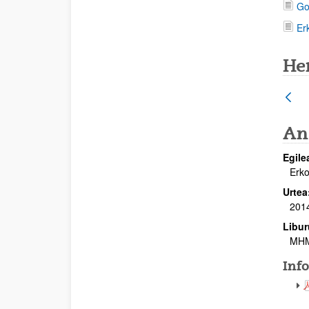
Go
Er
He
An
Egile
Erko
Urtea
201
Libur
MH
Inf