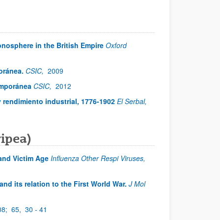
onosphere in the British Empire
Oxford
oránea.
CSIC,
2009
emporánea
CSIC,
2012
 rendimiento industrial, 1776-1902
El Serbal,
ipea)
and Victim Age
Influenza Other Respi Viruses,
nd its relation to the First World War.
J Mol
08;
65,
30 - 41