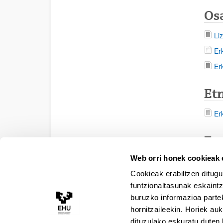
Os
Li
Er
Er
Etn
Er
Eg
Web orri honek cookieak e
Er
Cookieak erabiltzen ditugu
Er
funtzionaltasunak eskaintz
Er
buruzko informazioa partek
An
hornitzaileekin. Horiek au
dituzulako eskuratu duten 