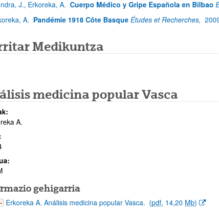
ndra, J., Erkoreka, A.
Cuerpo Médico y Gripe Española en Bilbao
B
koreka, A.
Pandémie 1918 Côte Basque
Études et Recherches,
200
rritar Medikuntza
álisis medicina popular Vasca
ak:
reka A.
:
4
ua:
M
ormazio gehigarria
(Beste leiho bat zabalduko du)
Erkoreka A. Análisis medicina popular Vasca.
(
pdf
, 14,20
Mb
)