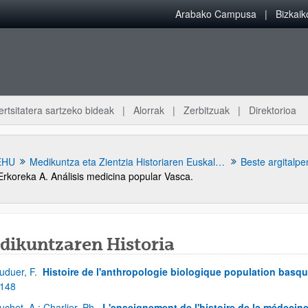
Arabako Campusa
Bizkai
ertsitatera sartzeko bideak
Alorrak
Zerbitzuak
Direktorioa
EHU
Medikuntza eta Zientzia Historiaren Euskal Museoa
Beste argitalpe
Erkoreka A. Análisis medicina popular Vasca.
dikuntzaren Historia
uduer, F.
Histoire de l'anthropologie biologique population basqu
 148
uchet, A.; Charlier, Ph.
L'enseignement de l'histoire de la médecine