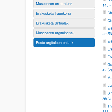
Museoaren erretratuak
145 -
Ch
Erakusketa Iraunkorra
Ci
Erakusketa Birtualak
Er
Museoaren argitalpenak
en Bi
Er
Beste argitalpen batzuk
Er
Et
Gu
42 (2
Ma
Li
Si
Histor
Th
138