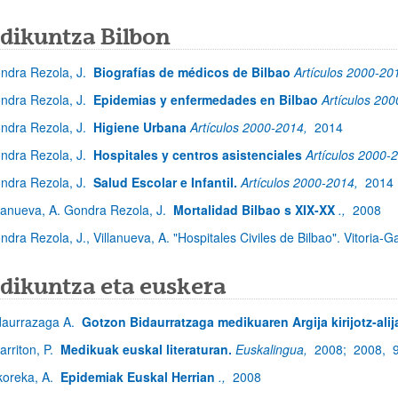
dikuntza Bilbon
ndra Rezola, J.
Biografías de médicos de Bilbao
Artículos 2000-20
ndra Rezola, J.
Epidemias y enfermedades en Bilbao
Artículos 20
ndra Rezola, J.
Higiene Urbana
Artículos 2000-2014,
2014
ndra Rezola, J.
Hospitales y centros asistenciales
Artículos 2000-
ndra Rezola, J.
Salud Escolar e Infantil.
Artículos 2000-2014,
2014
llanueva, A. Gondra Rezola, J.
Mortalidad Bilbao s XIX-XX
.,
2008
ndra Rezola, J., Villanueva, A. "Hospitales Civiles de Bilbao". Vitoria-G
dikuntza eta euskera
daurrazaga A.
Gotzon Bidaurratzaga medikuaren Argija kirijotz-alij
arriton, P.
Medikuak euskal literaturan.
Euskalingua,
2008;
2008,
koreka, A.
Epidemiak Euskal Herrian
.,
2008