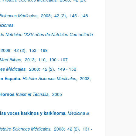
 Sciences Médicales,
2008;
42 (2),
145 - 148
iciones
de Nutrición "XXV años de Nutrición Comunitaria
2008;
42 (2),
153 - 169
Med Bilbao,
2013;
110,
100 - 107
ces Médicales,
2008;
42 (2),
149 - 152
en España.
Histoire Sciences Médicales,
2008;
 Hornos
Inasmet-Tecnalia,
2005
las voces karkínos y karkínoma.
Medicina &
istoire Sciences Médicales,
2008;
42 (2),
131 -