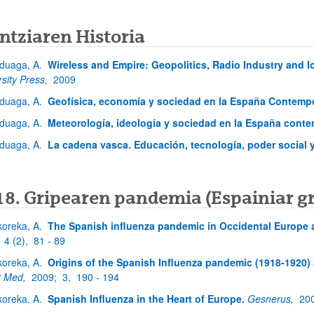
ntziaren Historia
duaga, A.
Wireless and Empire: Geopolitics, Radio Industry and I
rsity Press,
2009
duaga, A.
Geofísica, economía y sociedad en la España Contemp
duaga, A.
Meteorología, ideología y sociedad en la España cont
duaga, A.
La cadena vasca. Educación, tecnología, poder social y
18. Gripearen pandemia (Espainiar gr
koreka, A.
The Spanish influenza pandemic in Occidental Europe 
;
4 (2),
81 - 89
koreka, A.
Origins of the Spanish Influenza pandemic (1918-1920) a
t Med,
2009;
3,
190 - 194
koreka, A.
Spanish Influenza in the Heart of Europe.
Gesnerus,
20