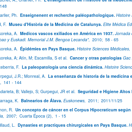
 148
arlier, Ph.
Enseignenent et recherche paléopathologique.
Histoire
d, F.
Museu d'Història de la Medicina de Catalunya.
Elite Médica Ed
koreka, A.
Medicos vascos exiliados en América en 1937.
Jornada 
lbao y Euskadi. Memorial J.M. Bengoa Lecanda",
2010;
58 - 65
koreka, A.
Épidémies en Pays Basque.
Histoire Sciences Médicales,
koreka, A; Atín, M; Escamilla, S et al.
Cancer y otras patologías
Gac 
xeberria, F.
La paleopatología una ciencia dinámica.
Histoire Scien
rpegui, J.R.; Monreal, A.
La enseñanza de historia de la medicina 
),
141 - 144
darieta, B; Vallejo, S; Gurpegui, JR et al.
Seguridad e Higiene Altos
zarraga, K.
Balnearios de Álava.
Euskonews,
2011;
2011/11/25
mon, R.
Un concepto de cáncer en el Corpus Hipocraticum según 
ia,
2007;
Cuarta Época (2),
1 - 15
illaud, L.
Dynasties et practiques chirurgicales en Pays Basque.
H