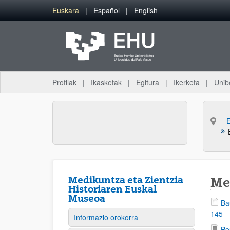
Eduki nagusira joan
Euskara
Español
English
Profilak
Ikasketak
Egitura
Ikerketa
Unib
Medikuntza eta Zientzia
Me
Historiaren Euskal
Museoa
Ba
145 -
Informazio orokorra
Bo