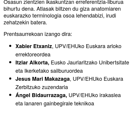
Osasun zientzien ikaskuntzan erreferentzia-liburua
bihurtu dena. Atlasak biltzen du giza anatomiaren
euskarazko terminologia osoa lehendabizi, irudi
zehatzekin batera.
Prentsaurrekoan izango dira:
, UPV/EHUko Euskara arloko
Xabier Etxaniz
errektoreordea
Eusko Jaurlaritzako Unibertsitate
Itziar Alkorta,
eta Ikerketako sailburuordea
, UPV/EHUko Euskara
Jesus Mari Makazaga
Zerbitzuko zuzendaria
UPV/EHUko irakaslea
Ángel Bidaurrazaga,
eta lanaren gainbegirale teknikoa