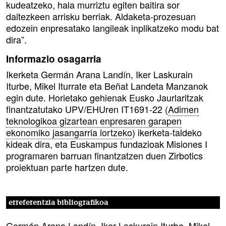
kudeatzeko, hala murriztu egiten baitira sor
daitezkeen arrisku berriak. Aldaketa-prozesuan
edozein enpresatako langileak inplikatzeko modu bat
dira”.
Informazio osagarria
Ikerketa Germán Arana Landín, Iker Laskurain
Iturbe, Mikel Iturrate eta Beñat Landeta Manzanok
egin dute. Horietako gehienak Eusko Jaurlaritzak
finantzatutako UPV/EHUren IT1691-22 (
Adimen
teknologikoa gizartean enpresaren garapen
ekonomiko jasangarria lortzeko
) ikerketa-taldeko
kideak dira, eta Euskampus fundazioak Misiones I
programaren barruan finantzatzen duen Zirbotics
proiektuan parte hartzen dute.
erreferentzia bibliografikoa
Germán Arana Landín, Iker Laskurain Iturbe, Mikel