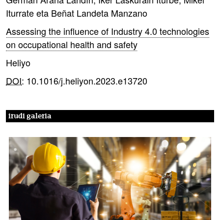
Iturrate eta Beñat Landeta Manzano
Assessing the influence of Industry 4.0 technologies
on occupational health and safety
Heliyo
DOI
: 10.1016/j.heliyon.2023.e13720
irudi galeria