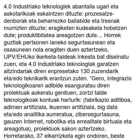
4.0 Industriako teknologiek abantaila ugari eta
askotarikoak eskaintzen dituzte: prozesatze-
denborak eta beharrezko baliabide eta tresnak
murrizten dituzte; eragiketen kudeaketa hobetzen
dute; produktibitatea areagotzen dute… Horrek
guztiak pertsonen laneko segurtasunean eta
osasunean nola eragiten duen aztertzeko,
UPV/EHUko ikerketa-taldeak inkesta bat diseinatu
zuen, eta 4.0 Industriako teknologiak garatzen
aitzindariak diren enpresetako 130 zuzendarik
eta/edo teknikarik erantzun zuten. “Gero, integrazio
teknologikoaren adibide esanguratsu diren
proiektuak aukeratu genituen, zortzi talde
teknologikoak kontuak harturik: (fabrikazio aditiboa,
adimen artifiziala, ikusmen artifiziala, big data
eta/edo analitika aurreratua, zibersegurtasuna,
gauzen Internet, robotika eta errealitate birtuala eta
areagotua), proiektuok sakon aztertzeko.
Horretarako, 37 elkarrizketa egin ondoren, beste