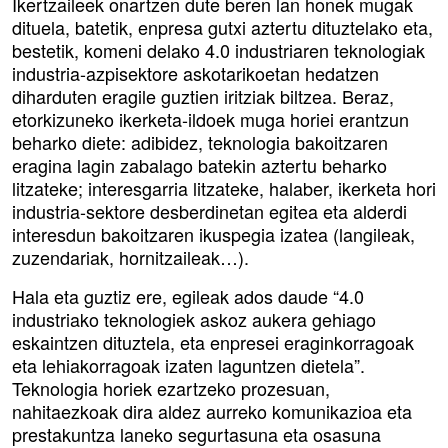
Ikertzaileek onartzen dute beren lan honek mugak
dituela, batetik, enpresa gutxi aztertu dituztelako eta,
bestetik, komeni delako 4.0 industriaren teknologiak
industria-azpisektore askotarikoetan hedatzen
diharduten eragile guztien iritziak biltzea. Beraz,
etorkizuneko ikerketa-ildoek muga horiei erantzun
beharko diete: adibidez, teknologia bakoitzaren
eragina lagin zabalago batekin aztertu beharko
litzateke; interesgarria litzateke, halaber, ikerketa hori
industria-sektore desberdinetan egitea eta alderdi
interesdun bakoitzaren ikuspegia izatea (langileak,
zuzendariak, hornitzaileak…).
Hala eta guztiz ere, egileak ados daude “4.0
industriako teknologiek askoz aukera gehiago
eskaintzen dituztela, eta enpresei eraginkorragoak
eta lehiakorragoak izaten laguntzen dietela”.
Teknologia horiek ezartzeko prozesuan,
nahitaezkoak dira aldez aurreko komunikazioa eta
prestakuntza laneko segurtasuna eta osasuna