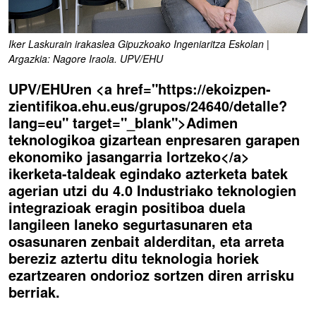
Iker Laskurain irakaslea Gipuzkoako Ingeniaritza Eskolan |
Argazkia: Nagore Iraola. UPV/EHU
UPV/EHUren <a href="https://ekoizpen-
zientifikoa.ehu.eus/grupos/24640/detalle?
lang=eu" target="_blank">Adimen
teknologikoa gizartean enpresaren garapen
ekonomiko jasangarria lortzeko</a>
ikerketa-taldeak egindako azterketa batek
agerian utzi du 4.0 Industriako teknologien
integrazioak eragin positiboa duela
langileen laneko segurtasunaren eta
osasunaren zenbait alderditan, eta arreta
bereziz aztertu ditu teknologia horiek
ezartzearen ondorioz sortzen diren arrisku
berriak.