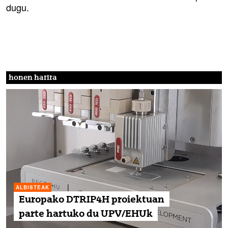
dugu.
honen harira
ALBISTEAK
Europako DTRIP4H proiektuan
parte hartuko du UPV/EHUk