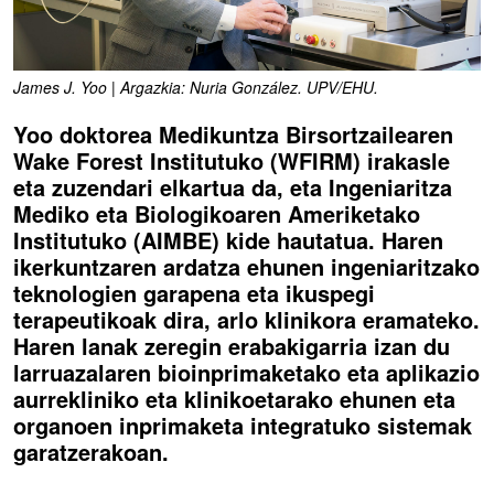
James J. Yoo | Argazkia: Nuria González. UPV/EHU.
Yoo doktorea Medikuntza Birsortzailearen
Wake Forest Institutuko (WFIRM) irakasle
eta zuzendari elkartua da, eta Ingeniaritza
Mediko eta Biologikoaren Ameriketako
Institutuko (AIMBE) kide hautatua. Haren
ikerkuntzaren ardatza ehunen ingeniaritzako
teknologien garapena eta ikuspegi
terapeutikoak dira, arlo klinikora eramateko.
Haren lanak zeregin erabakigarria izan du
larruazalaren bioinprimaketako eta aplikazio
aurrekliniko eta klinikoetarako ehunen eta
organoen inprimaketa integratuko sistemak
garatzerakoan.