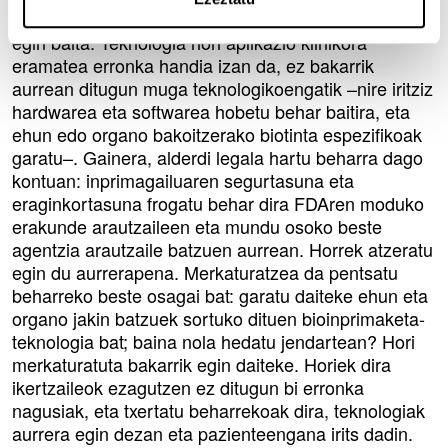
Oso galdera zaila da, ikerketa gehiena laborategian
egin baita. Teknologia hori aplikazio klinikora
eramatea erronka handia izan da, ez bakarrik
aurrean ditugun muga teknologikoengatik –nire iritziz
hardwarea eta softwarea hobetu behar baitira, eta
ehun edo organo bakoitzerako biotinta espezifikoak
garatu–. Gainera, alderdi legala hartu beharra dago
kontuan: inprimagailuaren segurtasuna eta
eraginkortasuna frogatu behar dira FDAren moduko
erakunde arautzaileen eta mundu osoko beste
agentzia arautzaile batzuen aurrean. Horrek atzeratu
egin du aurrerapena. Merkaturatzea da pentsatu
beharreko beste osagai bat: garatu daiteke ehun eta
organo jakin batzuek sortuko dituen bioinprimaketa-
teknologia bat; baina nola hedatu jendartean? Hori
merkaturatuta bakarrik egin daiteke. Horiek dira
ikertzaileok ezagutzen ez ditugun bi erronka
nagusiak, eta txertatu beharrekoak dira, teknologiak
aurrera egin dezan eta pazienteengana irits dadin.