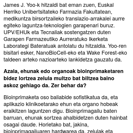
James J. Yoo-k hitzaldi bat eman zuen, Euskal
Herriko Unibertsitateko Farmazia Fakultatean,
medikuntza birsortzaileko translazio-arrakalei aurre
egiteko laguntza-teknologien garapenari buruz.
UPV/EHUk eta Tecnaliak sostengatzen duten
Garapen Farmazeutiko Aurreratuko Ikerketa
Laborategi Bateratuak antolatu du hitzaldia. Yoo-ren
bisitari esker, NanoBioCell-eko eta Wake Forest-eko
taldeen arteko nazioarteko lankidetza gauzatu da.
Azala, ehunak edo organoak bioinprimaketaren
bidez lortzea zelula multzo bat biltzea baino
askoz gehiago da. Zer behar da?
Bioinprimaketa oso baliabide sofistikatua da, eta
aplikazio klinikoetarako ehun eta organo hobeak
eraikitzen laguntzen digu. Bioinprimagailu baten
barruan, ehunak sortzea ahalbidetzen duten hainbat
osagai daude. Horietako bat, jakina,
bioinprimagailuaren hardwarea da, zelulak eta