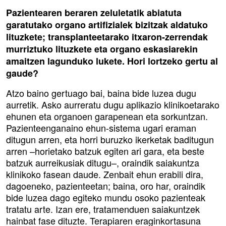
Pazientearen beraren zeluletatik abiatuta
garatutako organo artifizialek bizitzak aldatuko
lituzkete; transplanteetarako itxaron-zerrendak
murriztuko lituzkete eta organo eskasiarekin
amaitzen lagunduko lukete. Hori lortzeko gertu al
gaude?
Atzo baino gertuago bai, baina bide luzea dugu
aurretik. Asko aurreratu dugu aplikazio klinikoetarako
ehunen eta organoen garapenean eta sorkuntzan.
Pazienteenganaino ehun-sistema ugari eraman
ditugun arren, eta horri buruzko ikerketak baditugun
arren –horietako batzuk egiten ari gara, eta beste
batzuk aurreikusiak ditugu–, oraindik saiakuntza
klinikoko fasean daude. Zenbait ehun erabili dira,
dagoeneko, pazienteetan; baina, oro har, oraindik
bide luzea dago egiteko mundu osoko pazienteak
tratatu arte. Izan ere, tratamenduen saiakuntzek
hainbat fase dituzte. Terapiaren eraginkortasuna