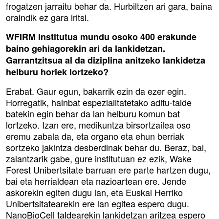
frogatzen jarraitu behar da. Hurbiltzen ari gara, baina
oraindik ez gara iritsi.
WFIRM institutua mundu osoko 400 erakunde
baino gehiagorekin ari da lankidetzan.
Garrantzitsua al da diziplina anitzeko lankidetza
helburu horiek lortzeko?
Erabat. Gaur egun, bakarrik ezin da ezer egin.
Horregatik, hainbat espezialitatetako aditu-talde
batekin egin behar da lan helburu komun bat
lortzeko. Izan ere, medikuntza birsortzailea oso
eremu zabala da, eta organo eta ehun berriak
sortzeko jakintza desberdinak behar du. Beraz, bai,
zalantzarik gabe, gure institutuan ez ezik, Wake
Forest Unibertsitate barruan ere parte hartzen dugu,
bai eta herrialdean eta nazioartean ere. Jende
askorekin egiten dugu lan, eta Euskal Herriko
Unibertsitatearekin ere lan egitea espero dugu.
NanoBioCell taldearekin lankidetzan aritzea espero