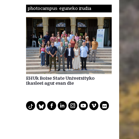
photocampus: eguneko irudia
EHUk Boise State Universityko
ikasleei agur esan die
F
L
I
Y
V
F
T
B
a
i
n
o
i
l
i
l
c
n
s
u
m
i
k
u
e
k
t
t
e
c
t
e
b
e
a
u
o
k
o
s