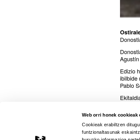
Deskr
Ostiral
Donosti
Donosti
Agustín 
Edizio 
ibilbide
Pablo S
Ekitaldi
informa
Web orri honek cookieak e
Cookieak erabiltzen ditugu
dokume
funtzionaltasunak eskaintz
(Be
Pr
buruzko informazioa partek