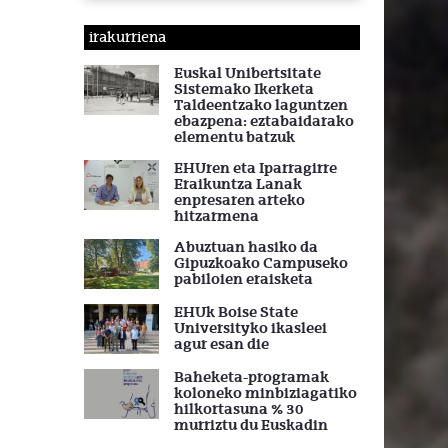
e
n
a
irakurriena
Euskal Unibertsitate
Sistemako Ikerketa
Taldeentzako laguntzen
ebazpena: eztabaidarako
elementu batzuk
EHUren eta Iparragirre
Eraikuntza Lanak
enpresaren arteko
hitzarmena
Abuztuan hasiko da
Gipuzkoako Campuseko
pabiloien eraisketa
EHUk Boise State
Universityko ikasleei
agur esan die
Baheketa-programak
koloneko minbiziagatiko
hilkortasuna % 30
murriztu du Euskadin