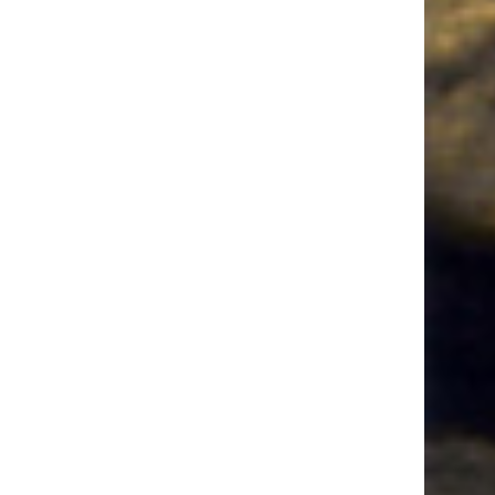
o
d
g
b
r
k
k
o
i
r
e
y
k
n
a
m