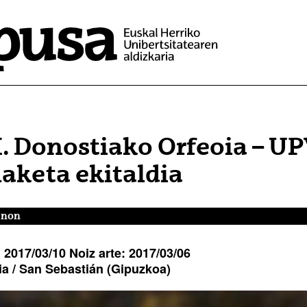
. Donostiako Orfeoia – U
aketa ekitaldia
a non
:
2017/03/10
Noiz arte:
2017/03/06
a / San Sebastián
(Gipuzkoa)