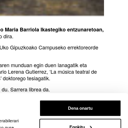
o Maria Barriola Ikastegiko entzunaretoan,
 dira.
EHUko Gipuzkoako Campuseko errektoreorde
karen munduan egin duen lanagatik eta
ario Lerena Gutierrez, ‘La música teatral de
 doktorego tesiagatik.
 du. Sarrera librea da.
Dena onartu
rabilerari
Egokitu
ko gure