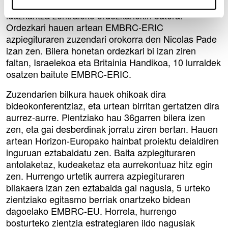
Noruega eta Suediako ordezkariak, azpiegituraren
idazkaritza zentraleko ordezkariekin batera.
Ordezkari hauen artean EMBRC-ERIC
azpiegituraren zuzendari orokorra den Nicolas Pade
izan zen. Bilera honetan ordezkari bi izan ziren
faltan, Israelekoa eta Britainia Handikoa, 10 lurraldek
osatzen baitute EMBRC-ERIC.
Zuzendarien bilkura hauek ohikoak dira
bideokonferentziaz, eta urtean birritan gertatzen dira
aurrez-aurre. Plentziako hau 36garren bilera izen
zen, eta gai desberdinak jorratu ziren bertan. Hauen
artean Horizon-Europako hainbat proiektu deialdiren
inguruan eztabaidatu zen. Baita azpiegituraren
antolaketaz, kudeaketaz eta aurrekontuaz hitz egin
zen. Hurrengo urtetik aurrera azpiegituraren
bilakaera izan zen eztabaida gai nagusia, 5 urteko
zientziako egitasmo berriak onartzeko bidean
dagoelako EMBRC-EU. Horrela, hurrengo
bosturteko zientzia estrategiaren ildo nagusiak