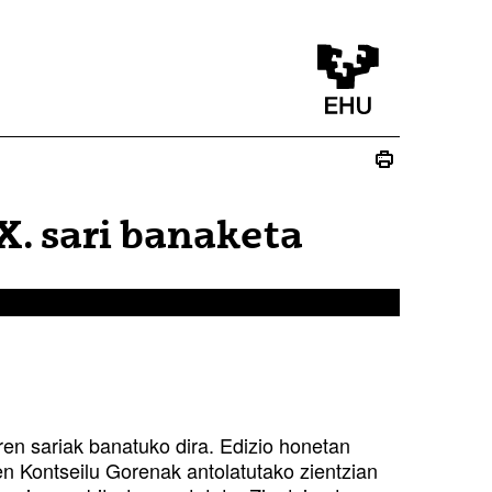
X. sari banaketa
ren sariak banatuko dira. Edizio honetan
oen Kontseilu Gorenak antolatutako zientzian