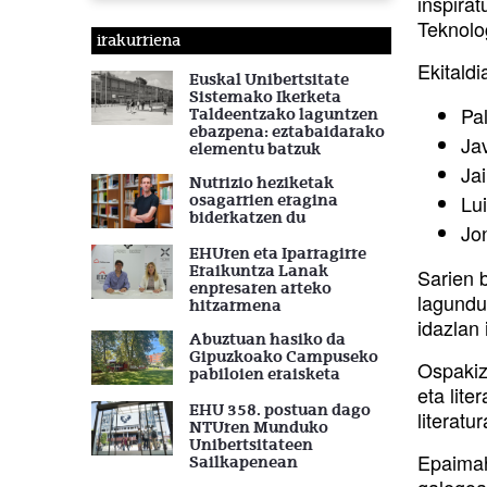
inspirat
Teknolo
irakurriena
Ekitaldi
Euskal Unibertsitate
Sistemako Ikerketa
Pa
Taldeentzako laguntzen
ebazpena: eztabaidarako
Ja
elementu batzuk
Ja
Nutrizio heziketak
Lu
osagarrien eragina
biderkatzen du
Jo
EHUren eta Iparragirre
Eraikuntza Lanak
Sarien 
enpresaren arteko
lagundu
hitzarmena
idazlan 
Abuztuan hasiko da
Gipuzkoako Campuseko
Ospakiz
pabiloien eraisketa
eta lite
EHU 358. postuan dago
literatu
NTUren Munduko
Unibertsitateen
Epaimah
Sailkapenean