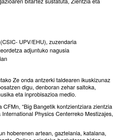
zioaren bitartez sustatuta, Zientzia eta
ko (CSIC- UPV/EHU), zuzendaria
nteordetza adjuntuko nagusia
ian
tako Ze onda antzerki taldearen ikuskizunaz
posatzen digu, denboran zehar saltoka,
musika eta inprobisazioa medio.
 CFMn, “Big Bangetik kontzientziara zientzia
a International Physics Centerreko Mestizajes,
un hoberenen artean, gaztelania, katalana,