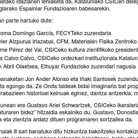
uetako idazlanen lehiaketa da, Kataluniako CSICen delega
giarako Espainiar Fundazioaren babesarekin.
an parte hartuko dute:
loma Domingo García, FECYTeko zuzendaria
vier Aizpurua Iriazabal, CFM, Materialen Fisika Zentro
ime Pérez del Val, CSICeko kultura zientifikoko preside
is Calvo Calvo, CSICeko ordezkari instituzionala Katalun
n Abril Olaetxea, Elhuyar Fundazioko zuzendari nagusia
banaketan Jon Ander Alonso eta Iñaki Santosek zuzendu
ta egongo da. Ze Onda taldeak bidai imaginario bat pro
irabazleen historioei keinuak eginez, dantza antzerkia, 
unean ere Gustavo Ariel Schwartzek, CSICeko ikeralaria
raturaren bidez” hitzaldia eskainiko du. Gustavo, Donosti
ra eta zientzia ardatz dituen programaren sortzailea da.
aiak 8 sari banatuko ditu hizkuntza bakoitzeko kontakiz