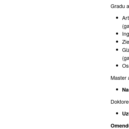
Gradu a
Ar
(ga
Ing
Zi
Giz
(ga
Os
Master 
Na
Doktoreg
Uz
Omend