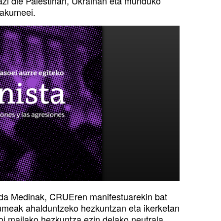
azi die Palestinan, Ukrainan eta munduko
makumeei.
da Medinak, CRUEren manifestuarekin bat
kumeak ahalduntzeko hezkuntzan eta ikerketan
oi mailako hezkuntza ezin delako neutrala