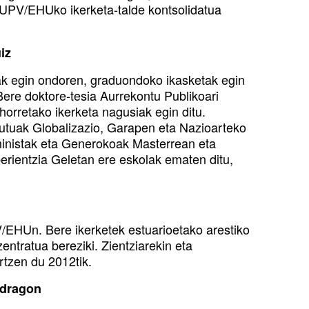
n UPV/EHUko ikerketa-talde kontsolidatua
iz
k egin ondoren, graduondoko ikasketak egin
Bere doktore-tesia Aurrekontu Publikoari
 horretako ikerketa nagusiak egin ditu.
tutuak Globalizazio, Garapen eta Nazioarteko
ministak eta Generokoak Masterrean eta
rientzia Geletan ere eskolak ematen ditu,
V/EHUn. Bere ikerketek estuarioetako arestiko
ntratua bereziki. Zientziarekin eta
rtzen du 2012tik.
ndragon