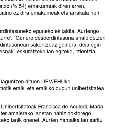
asatxo (% 54) emakumeak diren arren,
3 baino ez dira emakumeak eta arrakala hori
erdintasuneko eguneko ekitaldia. Aurtengo
 aurre’. “Genero desberdintasuna ahalbidetzen
rdintasunean sakontzeaz gainera, deia egin
snak” eskuratzeko lan egiteko, “zientzia
en laguntzen dituen UPV/EHUko
tik eraiki eta eraikiko dugun unibertsitatea
 Unibertsitateak Francisca de Aculodi, Maria
aster-amaierako lanetan nahiz doktorego
teko lanik onenei. Aurten hamaika lan saritu