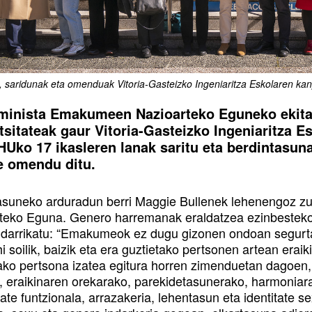
k, saridunak eta omenduak Vitoria-Gasteizko Ingeniaritza Eskolaren k
inista Emakumeen Nazioarteko Eguneko ekitald
tsitateak gaur Vitoria-Gasteizko Ingeniaritza 
Uko 17 ikasleren lanak saritu eta berdintasun
e omendu ditu.
asuneko arduradun berri Maggie Bullenek lehenengo
teko Eguna. Genero harremanak eraldatzea ezinbestekot
aldarrikatu: “Emakumeok ez dugu gizonen ondoan segurt
i soilik, baizik eta era guztietako pertsonen artean era
ako pertsona izatea egitura horren zimenduetan dagoen, 
, eraikinaren orekarako, parekidetasunerako, harmoniar
tate funtzionala, arrazakeria, lehentasun eta identitate