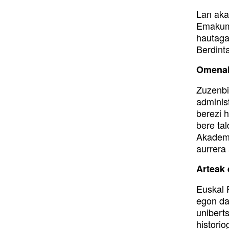
Lan aka
Emakume
hautagai
Berdint
Omenald
Zuzenbi
adminis
berezi 
bere tal
Akademe
aurrera 
Arteak 
Euskal 
egon da
uniberts
historio