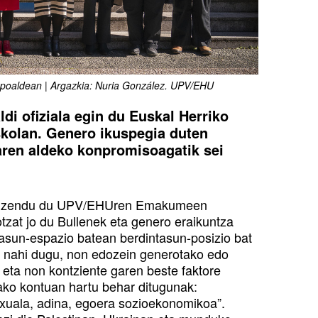
anpoaldean | Argazkia: Nuria González. UPV/EHU
i ofiziala egin du Euskal Herriko
Eskolan. Genero ikuspegia duten
aren aldeko konpromisoagatik sei
z zuzendu du UPV/EHUren Emakumeen
zat jo du Bullenek eta genero eraikuntza
asun-espazio batean berdintasun-posizio bat
iki nahi dugu, non edozein generotako edo
eta non kontziente garen beste faktore
ako kontuan hartu behar ditugunak:
 sexuala, adina, egoera sozioekonomikoa”.