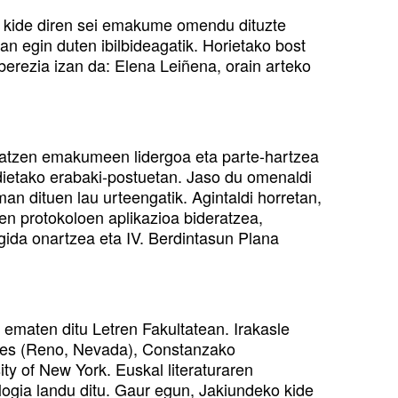
 kide diren sei emakume omendu dituzte
 egin duten ibilbideagatik. Horietako bost
 berezia izan da: Elena Leiñena, orain arteko
tzatzen emakumeen lidergoa eta parte-hartzea
dietako erabaki-postuetan. Jaso du omenaldi
 dituen lau urteengatik. Agintaldi horretan,
sen protokoloen aplikazioa bideratzea,
gida onartzea eta IV. Berdintasun Plana
 ematen ditu Letren Fakultatean. Irakasle
udies (Reno, Nevada), Constanzako
ity of New York. Euskal literaturaren
iologia landu ditu. Gaur egun, Jakiundeko kide