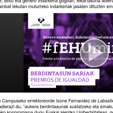
e, sexu eta genero indarkeria gogoan, elkartasuna adier
ainbat lekutan muturreko indarkeriak jasaten dituzten e
 Campuseko errektoreorde Ixone Fernandez de Labasti
adierazi du, “aukera berdintasunak sustatzeko eta ema
teko konpromisoa dugu Euskal Herriko Unibertsitatean, g