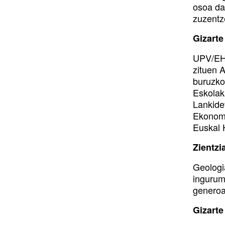
osoa da
zuzentz
Gizarte
UPV/EHU
zituen 
buruzkoa
Eskolak
Lankide
Ekonomi
Euskal 
Zientzi
Geologi
ingurum
generoa
Gizarte