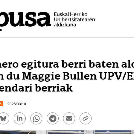
ero egitura berri baten al
n du Maggie Bullen UPV/
endari berriak
2025/03/10
K
ook bidez partekatu - (Beste leiho bat zabalduko du)
Bluesky bidez partekatu - (Beste leiho bat zabalduko d
Linkedin bidez partekatu - (Beste leiho bat zaba
Whatsapp bidez partekatu - (Beste leiho
Telegram bidez partekatu - (Beste
Bidali mezu elektroniko bid
Esteka kopiatu - (Be