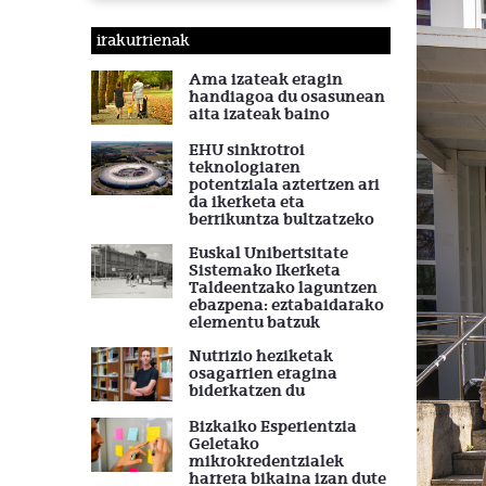
irakurrienak
Ama izateak eragin
handiagoa du osasunean
aita izateak baino
EHU sinkrotroi
teknologiaren
potentziala aztertzen ari
da ikerketa eta
berrikuntza bultzatzeko
Euskal Unibertsitate
Sistemako Ikerketa
Taldeentzako laguntzen
ebazpena: eztabaidarako
elementu batzuk
Nutrizio heziketak
osagarrien eragina
biderkatzen du
Bizkaiko Esperientzia
Geletako
mikrokredentzialek
harrera bikaina izan dute