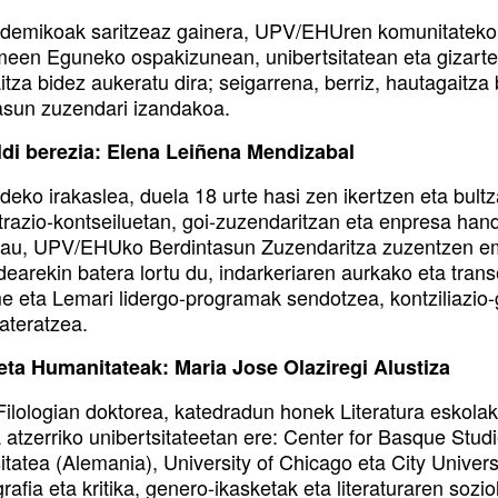
demikoak saritzeaz gainera, UPV/EHUren komunitateko
en Eguneko ospakizunean, unibertsitatean eta gizartean
tza bidez aukeratu dira; seigarrena, berriz, hautagaitza
asun zuzendari izandakoa.
i berezia: Elena Leiñena Mendizabal
deko irakaslea, duela 18 urte hasi zen ikertzen eta bul
trazio-kontseiluetan, goi-zuzendaritzan eta enpresa han
hau, UPV/EHUko Berdintasun Zuzendaritza zuzentzen eman
dearekin batera lortu du, indarkeriaren aurkako eta tran
 eta Lemari lidergo-programak sendotzea, kontziliazio-
ateratzea.
eta Humanitateak: Maria Jose Olaziregi Alustiza
Filologian doktorea, katedradun honek Literatura eskolak
 atzerriko unibertsitateetan ere: Center for Basque St
itatea (Alemania), University of Chicago eta City Univers
grafia eta kritika, genero-ikasketak eta literaturaren soz