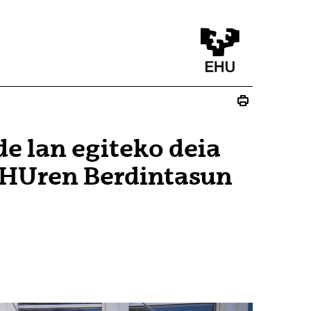
de lan egiteko deia
EHUren Berdintasun
u)
lduko du)
 bat zabalduko du)
 leiho bat zabalduko du)
ez - (Beste leiho bat zabalduko du)
ste leiho bat zabalduko du)