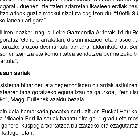
Gogoratu duenez, zientzien adarretan ikasleen erdiak p
itza arloak guztiz maskulinizatuta segitzen du, “10etik 
ko lanean ari gara”.
ren idazkari nagusi Leire Garmendia Arrietak itxi du B
goratuz ‘Genero arrakalari, diskriminazioei eta erasoei,
iturazko arazoa desmuntatu beharra” aldarrikatu du. Be
tsonen zaintza eta komunitatea sendotzea bermatzeko tre
hartuta”.
asun sariak
sistema binarioen eta hegemonikoen oinarriak astintz
atearen lana goratzeko eguna izan da gaurkoa, “feminismo
ko”, Maggi Bullenek azaldu bezala.
rain dela hamarkada pasatxo sortu zituen Euskal Herriko
ta Micaela Portilla sariak banatu dira gaur, gradu eta m
n genero-ikuspegia txertatzea bultzatzeko eta ezagutaraz
u kategorietan: