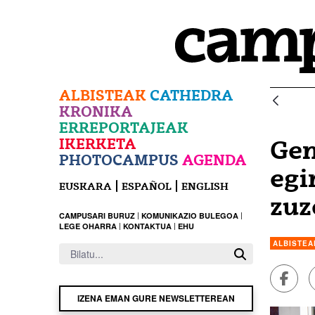
Eduki nagusira joan
ALBISTEAK
CATHEDRA
KRONIKA
ERREPORTAJEAK
IKERKETA
Gen
PHOTOCAMPUS
AGENDA
egi
EUSKARA
ESPAÑOL
ENGLISH
zuz
CAMPUSARI BURUZ
KOMUNIKAZIO BULEGOA
LEGE OHARRA
KONTAKTUA
EHU
ALBISTEA
Faceb
IZENA EMAN GURE NEWSLETTEREAN