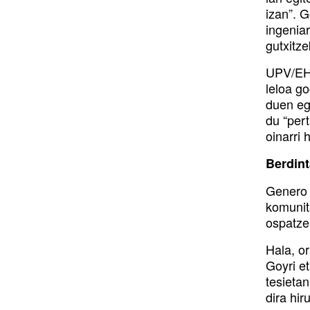
izan”. 
ingeniar
gutxitze
UPV/EHU
leloa go
duen eg
du “per
oinarri 
Berdint
Genero 
komunit
ospatze
Hala, o
Goyri e
tesieta
dira hir