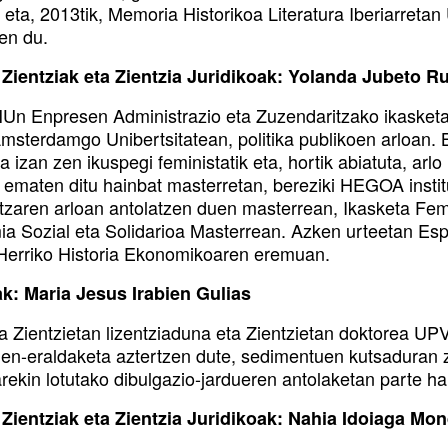
 eta, 2013tik, Memoria Historikoa Literatura Iberiarreta
en du.
 Zientziak eta Zientzia Juridikoak: Yolanda Jubeto Ru
n Enpresen Administrazio eta Zuzendaritzako ikasketa
Amsterdamgo Unibertsitatean, politika publikoen arloan. 
 izan zen ikuspegi feministatik eta, hortik abiatuta, arlo
 ematen ditu hainbat masterretan, bereziki HEGOA insti
tzaren arloan antolatzen duen masterrean, Ikasketa Fe
a Sozial eta Solidarioa Masterrean. Azken urteetan Espe
Herriko Historia Ekonomikoaren eremuan.
ak: Maria Jesus Irabien Gulias
a Zientzietan lizentziaduna eta Zientzietan doktorea UP
en-eraldaketa aztertzen dute, sedimentuen kutsaduran ze
rekin lotutako dibulgazio-jardueren antolaketan parte ha
 Zientziak eta Zientzia Juridikoak: Nahia Idoiaga Mo