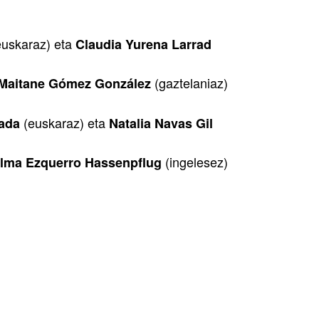
euskaraz) eta
Claudia Yurena Larrad
(gaztelaniaz)
Maitane Gómez González
(euskaraz) eta
zada
Natalia Navas Gil
(ingelesez)
lma Ezquerro Hassenpflug