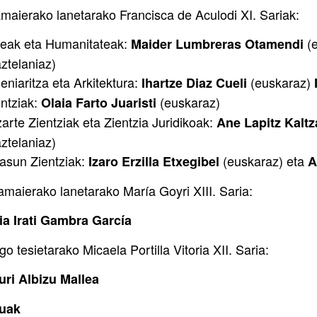
maierako lanetarako Francisca de Aculodi XI. Sariak:
teak eta Humanitateak:
(
Maider Lumbreras Otamendi
ztelaniaz)
eniaritza eta Arkitektura:
(euskaraz)
Ihartze Diaz Cueli
entziak:
(euskaraz)
Olaia Farto Juaristi
arte Zientziak eta Zientzia Juridikoak:
Ane Lapitz Kalt
ztelaniaz)
asun Zientziak:
(euskaraz) eta
Izaro Erzilla Etxegibel
A
amaierako lanetarako María Goyri XIII. Saria:
ia Irati Gambra García
o tesietarako Micaela Portilla Vitoria XII. Saria:
uri Albizu Mallea
uak