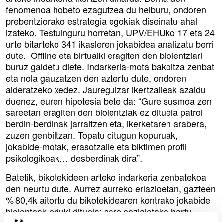
fenomenoa hobeto ezagutzea du helburu, ondoren
prebentziorako estrategia egokiak diseinatu ahal
izateko. Testuinguru horretan, UPV/EHUko 17 eta 24
urte bitarteko 341 ikasleren jokabidea analizatu berri
dute. Offline eta birtualki eragiten den biolentziari
buruz galdetu diete. Indarkeria-mota bakoitza zenbat
eta nola gauzatzen den aztertu dute, ondoren
alderatzeko xedez. Jaureguizar ikertzaileak azaldu
duenez, euren hipotesia bete da: “Gure susmoa zen
sareetan eragiten den biolentziak ez dituela patroi
berdin-berdinak jarraitzen eta, ikerketaren arabera,
zuzen genbiltzan. Topatu ditugun kopuruak,
jokabide-motak, erasotzaile eta biktimen profil
psikologikoak… desberdinak dira”.
Batetik, bikotekideen arteko indarkeria zenbatekoa
den neurtu dute. Aurrez aurreko erlazioetan, gazteen
% 80,4k aitortu du bikotekidearen kontrako jokabide
biolentoak eduki dituela; sare sozialetako hartu-