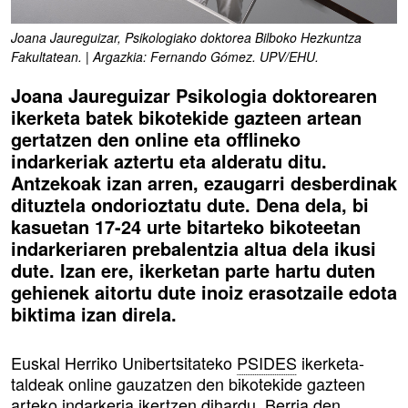
Joana Jaureguizar, Psikologiako doktorea Bilboko Hezkuntza
Fakultatean. | Argazkia: Fernando Gómez. UPV/EHU.
Joana Jaureguizar Psikologia doktorearen
ikerketa batek bikotekide gazteen artean
gertatzen den online eta offlineko
indarkeriak aztertu eta alderatu ditu.
Antzekoak izan arren, ezaugarri desberdinak
dituztela ondorioztatu dute. Dena dela, bi
kasuetan 17-24 urte bitarteko bikoteetan
indarkeriaren prebalentzia altua dela ikusi
dute. Izan ere, ikerketan parte hartu duten
gehienek aitortu dute inoiz erasotzaile edota
biktima izan direla.
Euskal Herriko Unibertsitateko
PSIDES
ikerketa-
taldeak online gauzatzen den bikotekide gazteen
arteko indarkeria ikertzen dihardu. Berria den