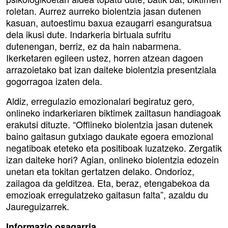
roletan. Aurrez aurreko biolentzia jasan dutenen
kasuan, autoestimu baxua ezaugarri esanguratsua
dela ikusi dute. Indarkeria birtuala sufritu
dutenengan, berriz, ez da hain nabarmena.
Ikerketaren egileen ustez, horren atzean dagoen
arrazoietako bat izan daiteke biolentzia presentziala
gogorragoa izaten dela.
Aldiz, erregulazio emozionalari begiratuz gero,
onlineko indarkeriaren biktimek zailtasun handiagoak
erakutsi dituzte. “Offlineko biolentzia jasan dutenek
baino gaitasun gutxiago daukate egoera emozional
negatiboak eteteko eta positiboak luzatzeko. Zergatik
izan daiteke hori? Agian, onlineko biolentzia edozein
unetan eta tokitan gertatzen delako. Ondorioz,
zailagoa da gelditzea. Eta, beraz, etengabekoa da
emozioak erregulatzeko gaitasun falta”, azaldu du
Jaureguizarrek.
Informazio osagarria