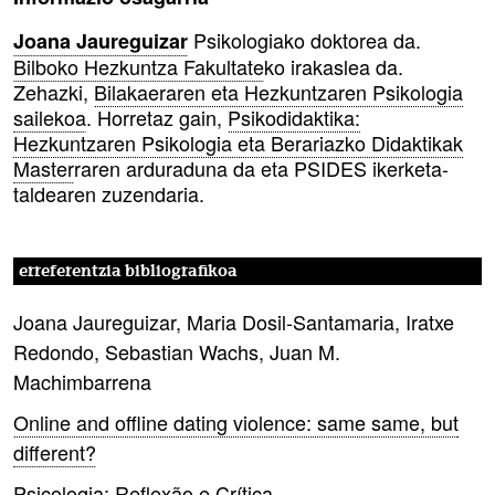
Psikologiako doktorea da.
Joana Jaureguizar
Bilboko Hezkuntza Fakultate
ko irakaslea da.
Zehazki,
Bilakaeraren eta Hezkuntzaren Psikologia
sailekoa
. Horretaz gain,
Psikodidaktika:
Hezkuntzaren Psikologia eta Berariazko Didaktikak
Master
raren arduraduna da eta PSIDES ikerketa-
taldearen zuzendaria.
erreferentzia bibliografikoa
Joana Jaureguizar, Maria Dosil-Santamaria, Iratxe
Redondo, Sebastian Wachs, Juan M.
Machimbarrena
Online and offline dating violence: same same, but
different?
Psicologia: Reflexão e Crítica