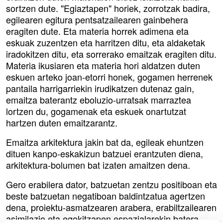
sortzen dute. "Egiaztapen" horiek, zorrotzak badira,
egilearen egitura pentsatzailearen gainbehera
eragiten dute. Eta materia horrek adimena eta
eskuak zuzentzen eta harritzen ditu, eta aldaketak
iradokitzen ditu, eta sorrerako emaitzak eragiten ditu.
Materia ikusiaren eta materia hori aldatzen duten
eskuen arteko joan-etorri honek, gogamen herrenek
pantaila harrigarriekin irudikatzen dutenaz gain,
emaitza baterantz eboluzio-urratsak marraztea
lortzen du, gogamenak eta eskuek onartutzat
hartzen duten emaitzarantz.
Emaitza arkitektura jakin bat da, egileak ehuntzen
dituen kanpo-eskakizun batzuei erantzuten diena,
arkitektura-bolumen bat izaten amaitzen dena.
Gero erabilera dator, batzuetan zentzu positiboan eta
beste batzuetan negatiboan baldintzatua agertzen
dena, proiektu-asmatzearen arabera, erabiltzailearen
asimilazio eta egokitzapen espazialarekin batera.