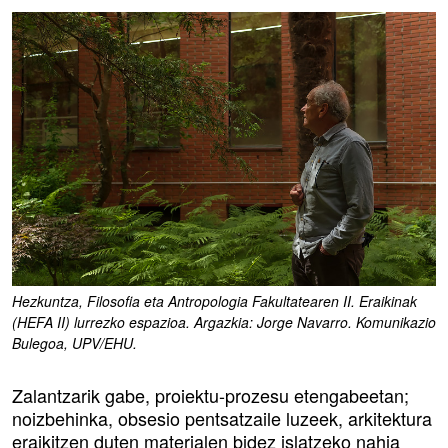
Hezkuntza, Filosofia eta Antropologia Fakultatearen II. Eraikinak
(HEFA II) lurrezko espazioa. Argazkia: Jorge Navarro. Komunikazio
Bulegoa, UPV/EHU.
Zalantzarik gabe, proiektu-prozesu etengabeetan;
noizbehinka, obsesio pentsatzaile luzeek, arkitektura
eraikitzen duten materialen bidez islatzeko nahia