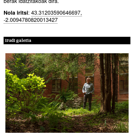
berak idatzitakoak dira.
:
43.31203590646697,
Nola iritsi
-2.0094780820013427
irudi galeria