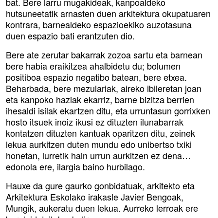
bat. Bere larru mugakideak, kanpoaldeko
hutsuneetatik arnasten duen arkitektura okupatuaren
kontrara, barnealdeko espazioekiko auzotasuna
duen espazio bati erantzuten dio.
Bere ate zerutar bakarrak zozoa sartu eta barnean
bere habia eraikitzea ahalbidetu du; bolumen
positiboa espazio negatibo batean, bere etxea.
Beharbada, bere mezulariak, aireko ibileretan joan
eta kanpoko haziak ekarriz, barne bizitza berrien
ihesaldi isilak ekartzen ditu, eta urruntasun gorrixken
hosto itsuek inoiz ikusi ez dituzten ilunabarrak
kontatzen dituzten kantuak oparitzen ditu, zeinek
lekua aurkitzen duten mundu edo unibertso txiki
honetan, lurretik hain urrun aurkitzen ez dena…
edonola ere, ilargia baino hurbilago.
Hauxe da gure gaurko gonbidatuak, arkitekto eta
Arkitektura Eskolako irakasle Javier Bengoak,
Mungik, aukeratu duen lekua. Aurreko lerroak ere