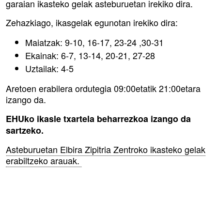
garaian ikasteko gelak asteburuetan irekiko dira.
Zehazkiago, ikasgelak egunotan irekiko dira:
Maiatzak: 9-10, 16-17, 23-24 ,30-31
Ekainak: 6-7, 13-14, 20-21, 27-28
Uztailak: 4-5
Aretoen erabilera ordutegia 09:00etatik 21:00etara
izango da.
EHUko ikasle txartela beharrezkoa izango da
sartzeko.
Asteburuetan Elbira Zipitria Zentroko ikasteko gelak
erabiltzeko arauak.