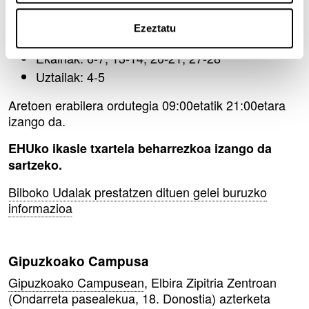
honako egun hauetan:
Ezeztatu
Maiatzak: 9-10, 16-17, 23-24 ,30-31
Ekainak: 6-7, 13-14, 20-21, 27-28
Uztailak: 4-5
Aretoen erabilera ordutegia 09:00etatik 21:00etara
izango da.
EHUko ikasle txartela beharrezkoa izango da
sartzeko.
Bilboko Udalak prestatzen dituen gelei buruzko
informazioa
Gipuzkoako Campusa
Gipuzkoako Campusean
, Elbira Zipitria Zentroan
(Ondarreta pasealekua, 18. Donostia) azterketa