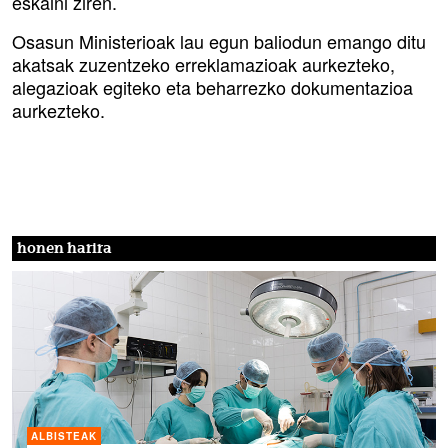
eskaini ziren.
Osasun Ministerioak lau egun baliodun emango ditu
akatsak zuzentzeko erreklamazioak aurkezteko,
alegazioak egiteko eta beharrezko dokumentazioa
aurkezteko.
honen harira
ALBISTEAK