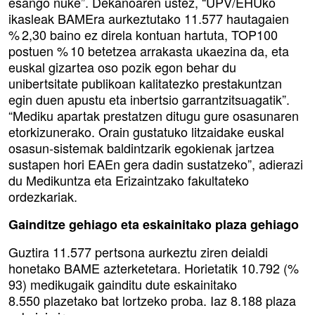
esango nuke”. Dekanoaren ustez, “UPV/EHUko
ikasleak BAMEra aurkeztutako 11.577 hautagaien
% 2,30 baino ez direla kontuan hartuta, TOP100
postuen % 10 betetzea arrakasta ukaezina da, eta
euskal gizartea oso pozik egon behar du
unibertsitate publikoan kalitatezko prestakuntzan
egin duen apustu eta inbertsio garrantzitsuagatik”.
“Mediku apartak prestatzen ditugu gure osasunaren
etorkizunerako. Orain gustatuko litzaidake euskal
osasun-sistemak baldintzarik egokienak jartzea
sustapen hori EAEn gera dadin sustatzeko”, adierazi
du Medikuntza eta Erizaintzako fakultateko
ordezkariak.
Gainditze gehiago eta eskainitako plaza gehiago
Guztira 11.577 pertsona aurkeztu ziren deialdi
honetako BAME azterketetara. Horietatik 10.792 (%
93) medikugaik gainditu dute eskainitako
8.550 plazetako bat lortzeko proba. Iaz 8.188 plaza