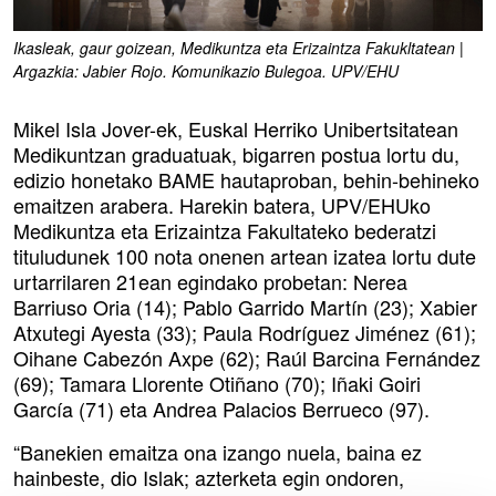
Ikasleak, gaur goizean, Medikuntza eta Erizaintza Fakukltatean |
Argazkia: Jabier Rojo. Komunikazio Bulegoa. UPV/EHU
Mikel Isla Jover-ek, Euskal Herriko Unibertsitatean
Medikuntzan graduatuak, bigarren postua lortu du,
edizio honetako BAME hautaproban, behin-behineko
emaitzen arabera. Harekin batera, UPV/EHUko
Medikuntza eta Erizaintza Fakultateko bederatzi
tituludunek 100 nota onenen artean izatea lortu dute
urtarrilaren 21ean egindako probetan: Nerea
Barriuso Oria (14); Pablo Garrido Martín (23); Xabier
Atxutegi Ayesta (33); Paula Rodríguez Jiménez (61);
Oihane Cabezón Axpe (62); Raúl Barcina Fernández
(69); Tamara Llorente Otiñano (70); Iñaki Goiri
García (71) eta Andrea Palacios Berrueco (97).
“Banekien emaitza ona izango nuela, baina ez
hainbeste, dio Islak; azterketa egin ondoren,