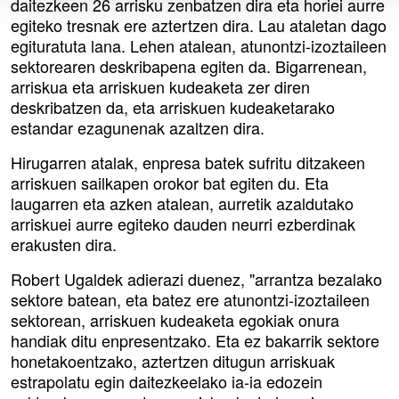
daitezkeen 26 arrisku zenbatzen dira eta horiei aurre
egiteko tresnak ere aztertzen dira. Lau ataletan dago
egituratuta lana. Lehen atalean, atunontzi-izoztaileen
sektorearen deskribapena egiten da. Bigarrenean,
arriskua eta arriskuen kudeaketa zer diren
deskribatzen da, eta arriskuen kudeaketarako
estandar ezagunenak azaltzen dira.
Hirugarren atalak, enpresa batek sufritu ditzakeen
arriskuen sailkapen orokor bat egiten du. Eta
laugarren eta azken atalean, aurretik azaldutako
arriskuei aurre egiteko dauden neurri ezberdinak
erakusten dira.
Robert Ugaldek adierazi duenez, "arrantza bezalako
sektore batean, eta batez ere atunontzi-izoztaileen
sektorean, arriskuen kudeaketa egokiak onura
handiak ditu enpresentzako. Eta ez bakarrik sektore
honetakoentzako, aztertzen ditugun arriskuak
estrapolatu egin daitezkeelako ia-ia edozein