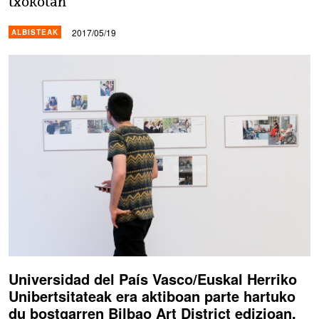
txokotan
2017/05/19
ALBISTEAK
Universidad del País Vasco/Euskal Herriko
Unibertsitateak era aktiboan parte hartuko
du bostgarren Bilbao Art District edizioan,