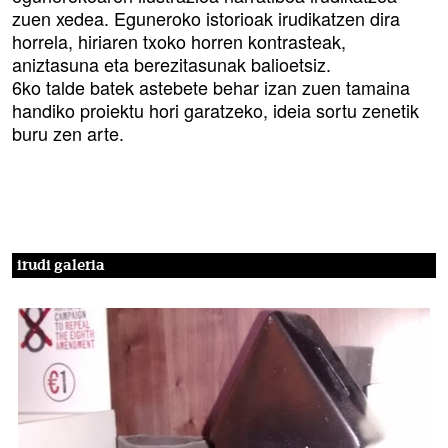
zuen xedea. Eguneroko istorioak irudikatzen dira
horrela, hiriaren txoko horren kontrasteak,
aniztasuna eta berezitasunak balioetsiz.
6ko talde batek astebete behar izan zuen tamaina
handiko proiektu hori garatzeko, ideia sortu zenetik
buru zen arte.
irudi galeria