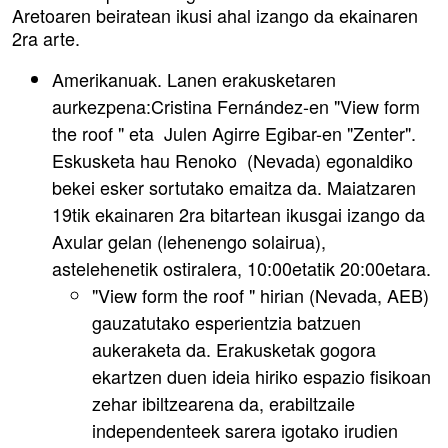
Aretoaren beiratean ikusi ahal izango da ekainaren
2ra arte.
Amerikanuak. Lanen erakusketaren
aurkezpena:Cristina Fernández-en "View form
the roof " eta Julen Agirre Egibar-en "Zenter".
Eskusketa hau Renoko (Nevada) egonaldiko
bekei esker sortutako emaitza da. Maiatzaren
19tik ekainaren 2ra bitartean ikusgai izango da
Axular gelan (lehenengo solairua),
astelehenetik ostiralera, 10:00etatik 20:00etara.
"View form the roof " hirian (Nevada, AEB)
gauzatutako esperientzia batzuen
aukeraketa da. Erakusketak gogora
ekartzen duen ideia hiriko espazio fisikoan
zehar ibiltzearena da, erabiltzaile
independenteek sarera igotako irudien