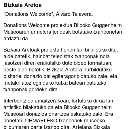
Bizkaia Aretoa
"Donations Welcome", Álvaro Talavera.
Donations Welcome proiektua Bilboko Guggenheim
Museoaren urmelera jendeak botatako txanponetan
ardaztu da.
Bizkaia Aretoak proiektu honen lan bi bilduko ditu:
alde batetik, hainbat telebistak txanponak nola
jasotzen diren erakutsiko dute bideo formatuan;
beste alde batetik, Bizkaia Aretora hurbildutako
bisitariei donazio bat egiteragonbidatuko zaie, eta
metakrilatoz egindako kutxa batean batutako
txanponak gordeko dira.
Interbentzioa amaitzerakoan, lortutako dirua lan
artistiko bilakatuko da eta Bilboko Guggenheim
Museoari donazioa onartzea eskatuko zaio. Era
honetan, URMAELEKO txanponek museoko
bildumaren parte izango dira. Artelana Bizkaia