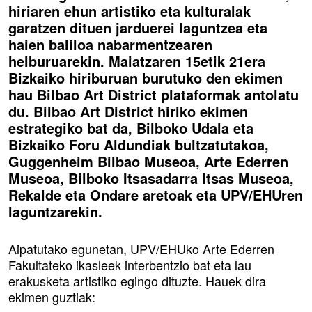
hiriaren ehun artistiko eta kulturalak
garatzen dituen jarduerei laguntzea eta
haien baliloa nabarmentzearen
helburuarekin. Maiatzaren 15etik 21era
Bizkaiko hiriburuan burutuko den ekimen
hau Bilbao Art District plataformak antolatu
du. Bilbao Art District hiriko ekimen
estrategiko bat da, Bilboko Udala eta
Bizkaiko Foru Aldundiak bultzatutakoa,
Guggenheim Bilbao Museoa, Arte Ederren
Museoa, Bilboko Itsasadarra Itsas Museoa,
Rekalde eta Ondare aretoak eta UPV/EHUren
laguntzarekin.
Aipatutako egunetan, UPV/EHUko Arte Ederren
Fakultateko ikasleek interbentzio bat eta lau
erakusketa artistiko egingo dituzte. Hauek dira
ekimen guztiak: