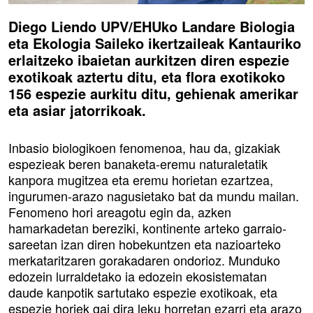
Diego Liendo UPV/EHUko Landare Biologia
eta Ekologia Saileko ikertzaileak Kantauriko
erlaitzeko ibaietan aurkitzen diren espezie
exotikoak aztertu ditu, eta flora exotikoko
156 espezie aurkitu ditu, gehienak amerikar
eta asiar jatorrikoak.
Inbasio biologikoen fenomenoa, hau da, gizakiak
espezieak beren banaketa-eremu naturaletatik
kanpora mugitzea eta eremu horietan ezartzea,
ingurumen-arazo nagusietako bat da mundu mailan.
Fenomeno hori areagotu egin da, azken
hamarkadetan bereziki, kontinente arteko garraio-
sareetan izan diren hobekuntzen eta nazioarteko
merkataritzaren gorakadaren ondorioz. Munduko
edozein lurraldetako ia edozein ekosistematan
daude kanpotik sartutako espezie exotikoak, eta
espezie horiek gai dira leku horretan ezarri eta arazo