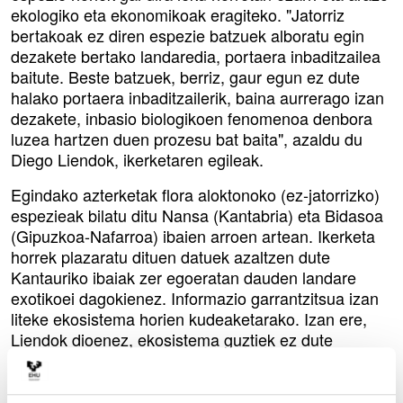
ekologiko eta ekonomikoak eragiteko. "Jatorriz
bertakoak ez diren espezie batzuek alboratu egin
dezakete bertako landaredia, portaera inbaditzailea
baitute. Beste batzuek, berriz, gaur egun ez dute
halako portaera inbaditzailerik, baina aurrerago izan
dezakete, inbasio biologikoen fenomenoa denbora
luzea hartzen duen prozesu bat baita", azaldu du
Diego Liendok, ikerketaren egileak.
Egindako azterketak flora aloktonoko (ez-jatorrizko)
espezieak bilatu ditu Nansa (Kantabria) eta Bidasoa
(Gipuzkoa-Nafarroa) ibaien arroen artean. Ikerketa
horrek plazaratu dituen datuek azaltzen dute
Kantauriko ibaiak zer egoeratan dauden landare
exotikoei dagokienez. Informazio garrantzitsua izan
liteke ekosistema horien kudeaketarako. Izan ere,
Liendok dioenez, ekosistema guztiek ez dute
zaurgarritasun bera espezie exotikoen inbasioa
jasateko; ibai-ekosistemak bereziki zaurgarriak dira
ibaien beren ezaugarriengatik, ibai-ingurunea oso