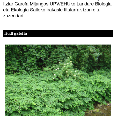
Itziar García Mijangos UPV/EHUko Landare Biologia
eta Ekologia Saileko irakasle titularrak izan ditu
zuzendari.
irudi galeria