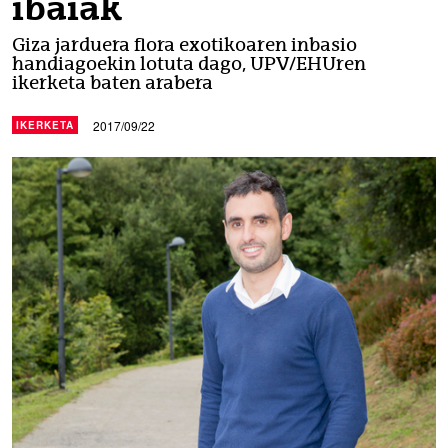
ibaiak
Giza jarduera flora exotikoaren inbasio
handiagoekin lotuta dago, UPV/EHUren
ikerketa baten arabera
2017/09/22
IKERKETA