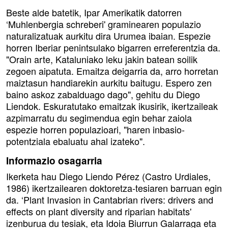
Beste alde batetik, Ipar Amerikatik datorren
‘Muhlenbergia schreberi' graminearen populazio
naturalizatuak aurkitu dira Urumea ibaian. Espezie
horren Iberiar penintsulako bigarren erreferentzia da.
"Orain arte, Kataluniako leku jakin batean soilik
zegoen aipatuta. Emaitza deigarria da, arro horretan
maiztasun handiarekin aurkitu baitugu. Espero zen
baino askoz zabalduago dago", gehitu du Diego
Liendok. Eskuratutako emaitzak ikusirik, ikertzaileak
azpimarratu du segimendua egin behar zaiola
espezie horren populazioari, "haren inbasio-
potentziala ebaluatu ahal izateko".
Informazio osagarria
Ikerketa hau Diego Liendo Pérez (Castro Urdiales,
1986) ikertzailearen doktoretza-tesiaren barruan egin
da. ‘Plant Invasion in Cantabrian rivers: drivers and
effects on plant diversity and riparian habitats'
izenburua du tesiak, eta Idoia Biurrun Galarraga eta