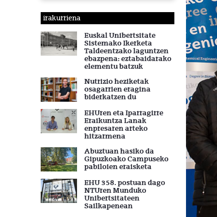
irakurriena
Euskal Unibertsitate
Sistemako Ikerketa
Taldeentzako laguntzen
ebazpena: eztabaidarako
elementu batzuk
Nutrizio heziketak
osagarrien eragina
biderkatzen du
EHUren eta Iparragirre
Eraikuntza Lanak
enpresaren arteko
hitzarmena
Abuztuan hasiko da
Gipuzkoako Campuseko
pabiloien eraisketa
EHU 358. postuan dago
NTUren Munduko
Unibertsitateen
Sailkapenean