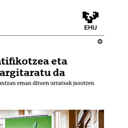
tifikotzea eta
 argitaratu da
untzan eman dituen urratsak jasotzen