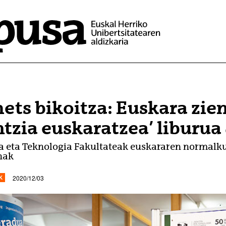
ets bikoitza: Euskara zien
ntzia euskaratzea’ liburua
ia eta Teknologia Fakultateak euskararen normalk
nak
2020/12/03
K