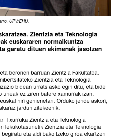
varro. UPV/EHU.
skaratzea. Zientzia eta Teknologia
teak euskararen normalkuntza
ta garatu dituen ekimenak jasotzen
eta beronen barruan Zientzia Fakultatea.
bertsitateko Zientzia eta Teknologia
zazio bidean urrats asko egin ditu, eta bide
ko uneak ez ziren batere xamurrak izan.
euskal hiri gehienetan. Orduko jende askori,
skaraz jardun zitekeenik.
ri Txurruka Zientzia eta Teknologia
ien lekukotasunetik Zientzia eta Teknologia
 begiratu eta aldi bakoitzeko giroa ekartzen