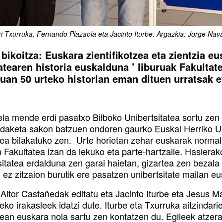
i Txurruka, Fernando Plazaola eta Jacinto Iturbe. Argazkia: Jorge Na
bikoitza: Euskara zientifikotzea eta zientzia eu
atearen historia euskalduna ’ liburuak Fakulta
uan 50 urteko historian eman dituen urratsak e
ela mende erdi pasatxo Bilboko Unibertsitatea sortu zen 
ldaketa sakon batzuen ondoren gaurko Euskal Herriko Uni
tea bilakatuko zen. Urte horietan zehar euskarak normali
n Fakultatea izan da lekuko eta parte-hartzaile. Hasiera
itatea erdalduna zen garai haietan, gizartea zen bezala 
 ez zitzaion burutik ere pasatzen unibertsitate mailan eu
Aitor Castañedak editatu eta Jacinto Iturbe eta Jesus Ma
eko irakasleek idatzi dute. Iturbe eta Txurruka aitzindar
tean euskara nola sartu zen kontatzen du. Egileek atzera