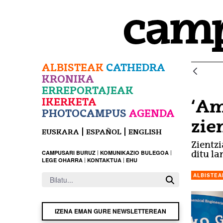
Eduki nagusira joan
ALBISTEAK
CATHEDRA
KRONIKA
ERREPORTAJEAK
IKERKETA
‘Am
PHOTOCAMPUS
AGENDA
zie
EUSKARA
ESPAÑOL
ENGLISH
Zientz
CAMPUSARI BURUZ
KOMUNIKAZIO BULEGOA
ditu la
LEGE OHARRA
KONTAKTUA
EHU
ALBISTEA
IZENA EMAN GURE NEWSLETTEREAN