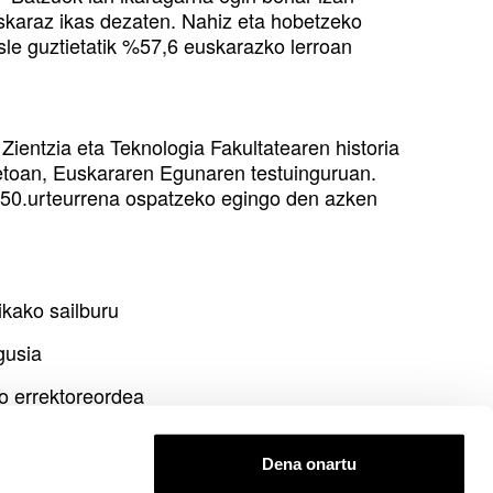
uskaraz ikas dezaten. Nahiz eta hobetzeko
sle guztietatik %57,6 euskarazko lerroan
 Zientzia eta Teknologia Fakultatearen historia
retoan, Euskararen Egunaren testuinguruan.
en 50.urteurrena ospatzeko egingo den azken
ikako sailburu
gusia
o errektoreordea
Dena onartu