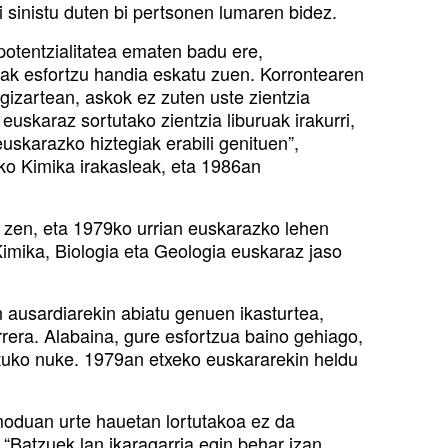
i sinistu duten bi pertsonen lumaren bidez.
potentzialitatea ematen badu ere,
deak esfortzu handia eskatu zuen. Korrontearen
 gizartean, askok ez zuten uste zientzia
euskaraz sortutako zientzia liburuak irakurri,
uskarazko hiztegiak erabili genituen”,
eko Kimika irakasleak, eta 1986an
zen, eta 1979ko urrian euskarazko lehen
Kimika, Biologia eta Geologia euskaraz jaso
 ausardiarekin abiatu genuen ikasturtea,
era. Alabaina, gure esfortzua baino gehiago,
atuko nuke. 1979an etxeko euskararekin heldu
duan urte hauetan lortutakoa ez da
 “Batzuek lan ikaragarria egin behar izan