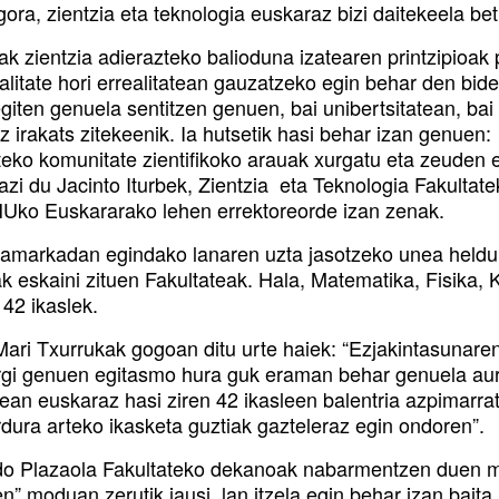
ora, zientzia eta teknologia euskaraz bizi daitekeela bet
k zientzia adierazteko balioduna izatearen printzipioak 
ialitate hori errealitatean gauzatzeko egin behar den bi
giten genuela sentitzen genuen, bai unibertsitatean, bai
 irakats zitekeenik. Ia hutsetik hasi behar izan genuen: 
teko komunitate zientifikoko arauak xurgatu eta zeuden e
azi du Jacinto Iturbek, Zientzia eta Teknologia Fakultat
ko Euskararako lehen errektoreorde izan zenak.
amarkadan egindako lanaren uzta jasotzeko unea heldu 
k eskaini zituen Fakultateak. Hala, Matematika, Fisika, 
 42 ikaslek.
ari Txurrukak gogoan ditu urte haiek: “Ezjakintasunaren
rgi genuen egitasmo hura guk eraman behar genuela aurr
tean euskaraz hasi ziren 42 ikasleen balentria azpimarr
rdura arteko ikasketa guztiak gazteleraz egin ondoren”.
o Plazaola Fakultateko dekanoak nabarmentzen duen mo
” moduan zerutik jausi, lan itzela egin behar izan baita.