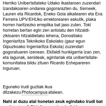
Herriko Unibertsitateko Udako Ikastaroen zuzendari
izandakoaren ondarea gogorarazten du. Semeek,
Lauren eta Ricardok, Eneko Goia alkatearen eta Eva
Ferreira UPV/EHUko errektorearen eskutik, plaka
horren haritzezko erreplika bat jaso zuten. Toki
horretan bertan egin zen antolatu den hitzaldi-
zikloaren hitzaldietako lehena, Donostiako
Ingeniaritza Teknikoko Eskolako (gaur egun
Gipuzkoako Ingeniaritza Eskola) zuzendari
gogoratuaren izenean. Ekitaldi hunkigarria izan zen,
eta lagunak, senideak, agintariak eta unibertsitate-
komunitatea bildu zituen Ricardo Echepareren
inguruan.
Eguneko irudi guztiak ikus
ditzakezu
Photocampus
atalean.
Nahi al duzu atal honetan zeuk egindako irudi bat