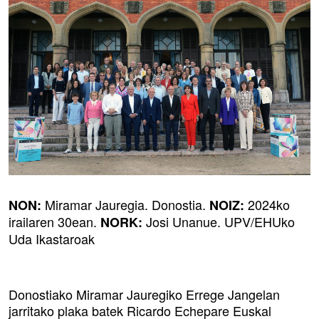
Miramar Jauregia. Donostia.
2024ko
NON:
NOIZ:
irailaren 30ean.
Josi Unanue. UPV/EHUko
NORK:
Uda Ikastaroak
Donostiako Miramar Jauregiko Errege Jangelan
jarritako plaka batek Ricardo Echepare Euskal