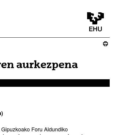
aren aurkezpena
a)
 Gipuzkoako Foru Aldundiko