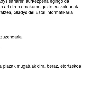
adys sariaren aurkezpena egingo da
ean ari diren emakume gazte euskaldunak
ratzea, Gladys del Estal informatikaria
 zuzendaria
a
a plazak mugatuak dira, beraz, etortzekoa