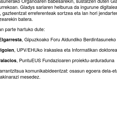
asunerako Organoaren babesarekin, sustatzen duten Gl
urrekoan. Gladys sariaren helburua da ingurune digital
, gazteentzat erreferenteak sortzea eta lan hori jendarte
zearekin batera.
an parte hartuko dute:
, Gipuzkoako Foru Aldundiko Berdintasuneko
Elgarresta
, UPV/EHUko irakaslea eta Informatikan doktore
Irigoien
, PuntuEUS Fundazioaren proiektu-arduraduna
Palacios
arrantzitsua komunikabideentzat: osasun egoera dela-et
jakinarazi mesedez.