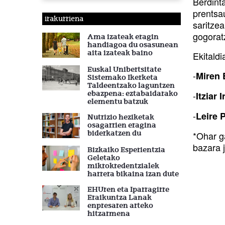
Berdint
prentsa
irakurriena
saritzea
gogorat
Ama izateak eragin
handiagoa du osasunean
aita izateak baino
Ekitaldi
Euskal Unibertsitate
-
Miren 
Sistemako Ikerketa
Taldeentzako laguntzen
ebazpena: eztabaidarako
-
Itziar 
elementu batzuk
-
Leire 
Nutrizio heziketak
osagarrien eragina
biderkatzen du
*Ohar g
bazara 
Bizkaiko Esperientzia
Geletako
mikrokredentzialek
harrera bikaina izan dute
EHUren eta Iparragirre
Eraikuntza Lanak
enpresaren arteko
hitzarmena