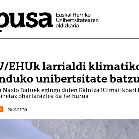
/EHUk larrialdi klimatiko
duko unibertsitate batzu
n Nazio Batuek egingo duten Ekintza Klimatikoari 
orretaz ohartaraztea da helburua
2019/07/30
K