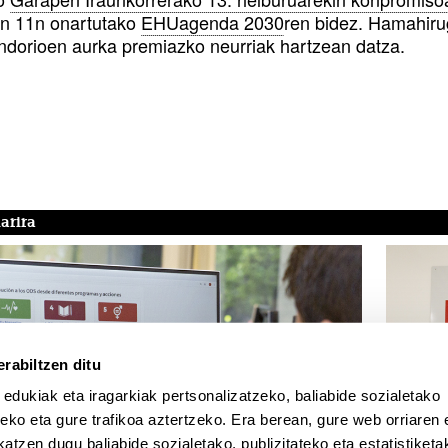
ren 11n onartutako
EHUagenda 2030
ren bidez. Hamahirug
ndorioen aurka premiazko neurriak hartzean datza.
arira
rabiltzen ditu
EAK
ALBIS
 edukiak eta iragarkiak pertsonalizatzeko, baliabide sozialetako
/EHUk aurkeztu du
UPV
eko eta gure trafikoa aztertzeko. Era berean, gure web orriaren e
apen Jasangarriaren aldeko
kon
atzen dugu baliabide sozialetako, publizitateko eta estatistiketa