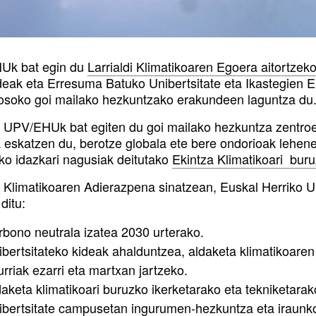
Uk bat egin du
Larrialdi Klimatikoaren Egoera aitortze
eak eta Erresuma Batuko Unibertsitate eta Ikastegien El
soko goi mailako hezkuntzako erakundeen laguntza du
, UPV/EHUk bat egiten du goi mailako hezkuntza zentro
a eskatzen du, berotze globala ete bere ondorioak lehen
ko idazkari nagusiak deitutako
Ekintza Klimatikoari buru
di Klimatikoaren Adierazpena sinatzean, Euskal Herriko U
ditu:
rbono neutrala izatea 2030 urterako.
ibertsitateko kideak ahalduntzea, aldaketa klimatikoaren
rriak ezarri eta martxan jartzeko.
aketa klimatikoari buruzko ikerketarako eta tekniketarak
ibertsitate campusetan ingurumen-hezkuntza eta iraunk