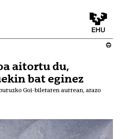
a aitortu du,
ekin bat eginez
buruzko Goi-bileraren aurrean, arazo