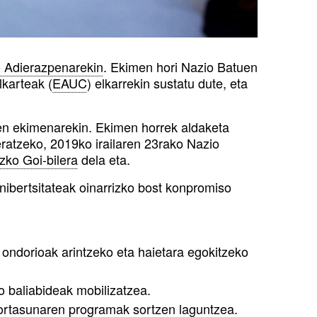
ko Adierazpenarekin
. Ekimen hori Nazio Batuen
karteak (
EAUC
) elkarrekin sustatu dute, eta
.
en ekimenarekin. Ekimen horrek aldaketa
eratzeko, 2019ko irailaren 23rako Nazio
zko Goi-bilera
dela eta.
nibertsitateak oinarrizko bost konpromiso
 ondorioak arintzeko eta haietara egokitzeko
o baliabideak mobilizatzea.
ortasunaren programak sortzen laguntzea.