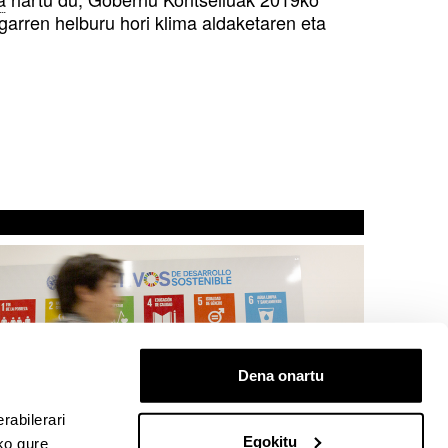
arren helburu hori klima aldaketaren eta
Dena onartu
TEAK
/EHU gizarte
rabilerari
promisoaren eta
Egokitu
ko gure