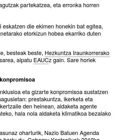
agutzak partekatzea, eta erronka horren
 eskatzen die ekimen honekin bat egitea,
lanetarako etorkizun hobea ekarriko duten
e, besteak beste,
Hezkuntza Iraunkorrerako
sarea, aipatu
EAUC
z gain. Sare horiek
 konpromisoa
nklusioa eta gizarte konpromisoa sustatzen
agusietan: prestakuntza, ikerketa eta
 ikertzaile den heinean, aldaketa agente
teko, hala nola aldaketa klimatikoa bezalako
itasunaz oharturik, Nazio Batuen Agenda
a
hartu du, Gobernu Kontseiluak 2019ko