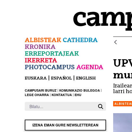
Eduki nagusira joan
ALBISTEAK
CATHEDRA
KRONIKA
ERREPORTAJEAK
IKERKETA
UPV
PHOTOCAMPUS
AGENDA
mun
EUSKARA
ESPAÑOL
ENGLISH
Irailea
CAMPUSARI BURUZ
KOMUNIKAZIO BULEGOA
larri h
LEGE OHARRA
KONTAKTUA
EHU
ALBISTEA
IZENA EMAN GURE NEWSLETTEREAN