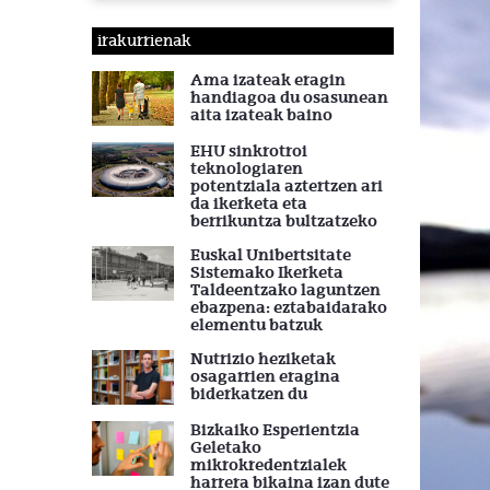
irakurrienak
Ama izateak eragin
handiagoa du osasunean
aita izateak baino
EHU sinkrotroi
teknologiaren
potentziala aztertzen ari
da ikerketa eta
berrikuntza bultzatzeko
Euskal Unibertsitate
Sistemako Ikerketa
Taldeentzako laguntzen
ebazpena: eztabaidarako
elementu batzuk
Nutrizio heziketak
osagarrien eragina
biderkatzen du
Bizkaiko Esperientzia
Geletako
mikrokredentzialek
harrera bikaina izan dute