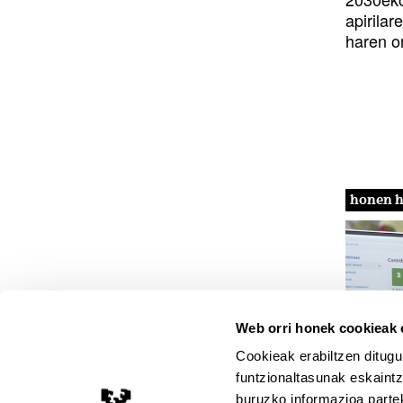
apirila
haren o
honen h
Web orri honek cookieak e
ALBIST
Cookieak erabiltzen ditugu
UPV
funtzionaltasunak eskaintz
Gar
buruzko informazioa partek