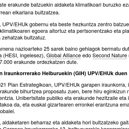
ste erakunde batzuekin aldaketa klimatikoari buruzko ez
rean elkarlana bultzatzea.
, UPV/EHUk gobernu eta beste hezkuntza zentro batzuei
i klimatikoaren egoera aitortuz eta pertsonentzako eta p
a zehatzak bultzatuz.
mena nazioarteko 25 sarek baino gehiagok bermatu dut
a
(HESI, ingelesez),
Global Alliance
edo
Second Nature
 7.000 erakunde ordezkatzen dute.
n Iraunkorrerako Helburuekin (GIH) UPV/EHUk duen
21 Plan Estrategikoan, UPV/EHUk garapen iraunkorra, i
erakunde bihurtzea proposatu zuen, bere hiru eginkizun n
entzia. Unibertsitate publiko eta erakunde hezitzaile eta
takoa da, eta euskal gizartearen erronkei erantzuna ema
obalei.
, aldaketaren beharraz eta aldaketa hori bultzatzeko ga
o
Garapen Iraunkorrerako 13. helburuarekin konpromiso