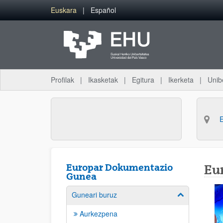
Eduki nagusira joan
Euskara
Español
Profilak
Ikasketak
Egitura
Ikerketa
Unib
Europar Dokumentazio
Eu
Gunea
Guneari buruz
Erakutsi/izkut
Aurkezpena