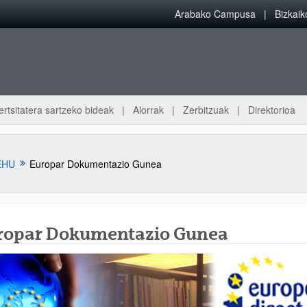
Arabako Campusa
Bizkai
ertsitatera sartzeko bideak
Alorrak
Zerbitzuak
Direktorioa
EHU
Europar Dokumentazio Gunea
ropar Dokumentazio Gunea
atu azpiorriak