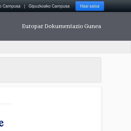
ko Campusa
Gipuzkoako Campusa
Hasi saioa
Europar Dokumentazio Gunea