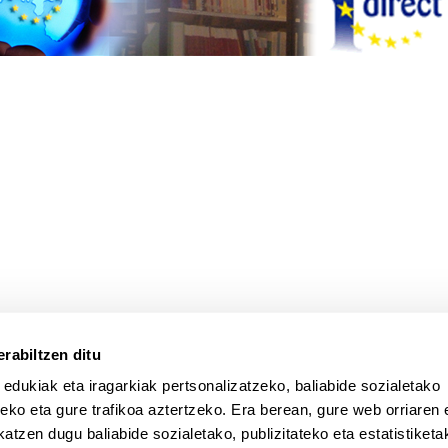
atu azpiorriak
rabiltzen ditu
a
Laguntza
 edukiak eta iragarkiak pertsonalizatzeko, baliabide sozialetako
eko eta gure trafikoa aztertzeko. Era berean, gure web orriaren e
atzen dugu baliabide sozialetako, publizitateko eta estatistiketa