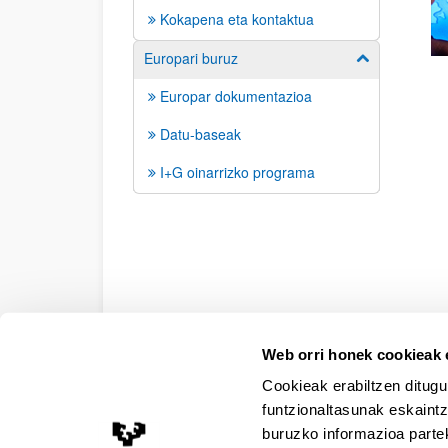
Kokapena eta kontaktua
Europari buruz
Erakutsi/izkut
Europar dokumentazioa
Datu-baseak
I+G oinarrizko programa
Web orri honek cookieak e
Irisgarritasuna
Lege oharra
Kontaktua
Map
Cookieak erabiltzen ditugu
funtzionaltasunak eskaintz
buruzko informazioa partek