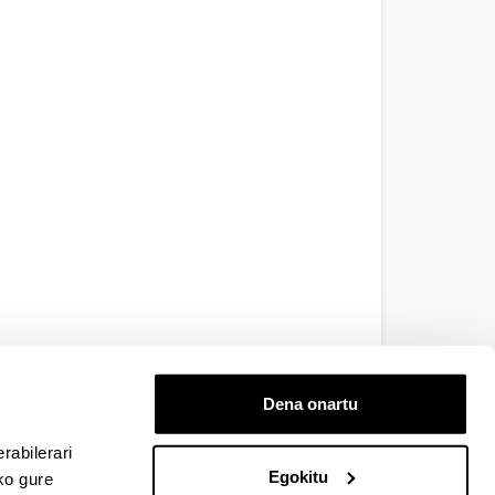
Dena onartu
EHU
rabilerari
Egokitu
ko gure