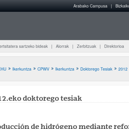
Arabako Campusa
Bizkai
ertsitatera sartzeko bideak
Alorrak
Zerbitzuak
Direktorioa
EHU
Ikerkuntza
CPWV
Ikerkuntza
Doktorego Tesiak
2012
12.eko doktorego tesiak
atu azpiorriak
oducción de hidrógeno mediante refo