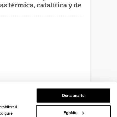
as térmica, catalítica y de
Dena onartu
EHU
rabilerari
Egokitu
ko gure