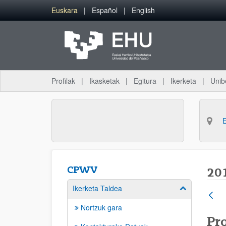
Eduki nagusira joan
Euskara
Español
English
Profilak
Ikasketak
Egitura
Ikerketa
Unib
CPWV
20
Ikerketa Taldea
Erakutsi/izkut
Nortzuk gara
Pr