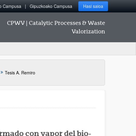
ko Campusa
Gipuzkoako Campusa
Hasi saioa
CPWV | Catalytic Processes & Waste
Valorization
Tesis A. Remiro
rmado con vapor del bio-