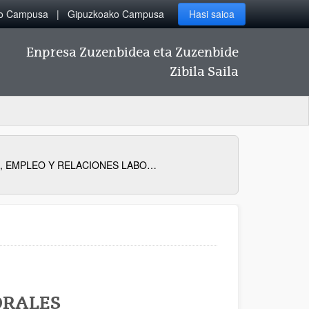
ko Campusa
Gipuzkoako Campusa
Hasi saioa
Enpresa Zuzenbidea eta Zuzenbide
Zibila Saila
EUROPA, EMPLEO Y RELACIONES LABORALES
ORALES