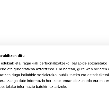
atu azpiorriak
rabiltzen ditu
 edukiak eta iragarkiak pertsonalizatzeko, baliabide sozialetako
eko eta gure trafikoa aztertzeko. Era berean, gure web orriaren e
atzen dugu baliabide sozialetako, publizitateko eta estatistiketa
kera izango dute informazio hori zeuk eman diezun edo euren zerb
bestelako informazio batekin uztartzeko.
a
Laguntza