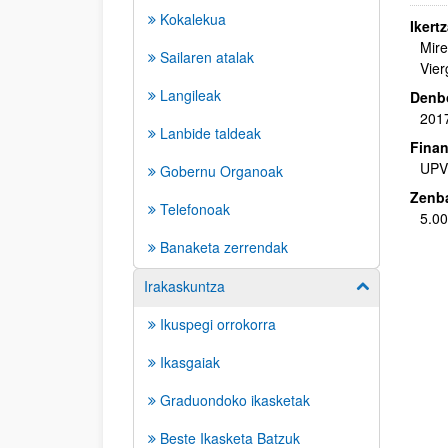
Kokalekua
Ikertz
Mire
Sailaren atalak
Vier
Langileak
Denbo
2017
Lanbide taldeak
Finan
UPV
Gobernu Organoak
Zenba
Telefonoak
5.00
Banaketa zerrendak
Irakaskuntza
Erakutsi/izkut
Ikuspegi orrokorra
Ikasgaiak
Graduondoko ikasketak
Beste Ikasketa Batzuk