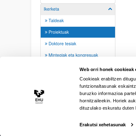
Ikerketa
Erakutsi/izkut
Taldeak
Proiektuak
Doktore tesiak
Mintegiak eta kongresuak
Argitalpenak
Web orri honek cookieak e
Cookieak erabiltzen ditugu
funtzionaltasunak eskaintz
buruzko informazioa partek
hornitzaileekin. Horiek au
dituzulako eskuratu duten 
Erakutsi xehetasunak
Irisgarritasuna
Lege oharra
Kontaktua
Map