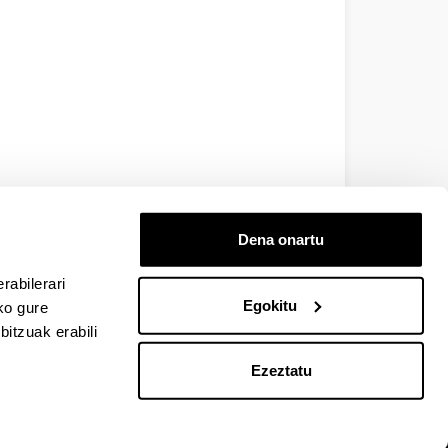
Dena onartu
rabilerari
Egokitu
ko gure
itzuak erabili
Ezeztatu
EHU