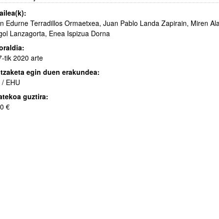
ailea(k):
n Edurne Terradillos Ormaetxea, Juan Pablo Landa Zapirain, Miren A
gol Lanzagorta, Enea Ispizua Dorna
raldia:
-tik 2020 arte
tzaketa egin duen erakundea:
 / EHU
tekoa guztira:
0 €
atu azpiorriak