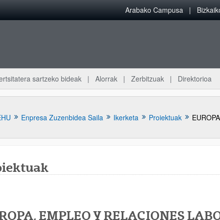
Arabako Campusa
Bizkai
ertsitatera sartzeko bideak
Alorrak
Zerbitzuak
Direktorioa
EHU
Enpresa Zuzenbidea Saila
Ikerketa
Proiektuak
oiektuak
atu azpiorriak
ROPA, EMPLEO Y RELACIONES LAB