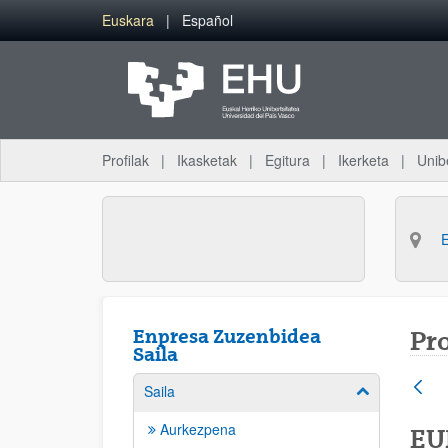
Eduki nagusira joan
Euskara
Español
Profilak
Ikasketak
Egitura
Ikerketa
Unib
Enpresa Zuzenbidea
Pr
Saila
Saila
Erakutsi/izkut
Aurkezpena
EU