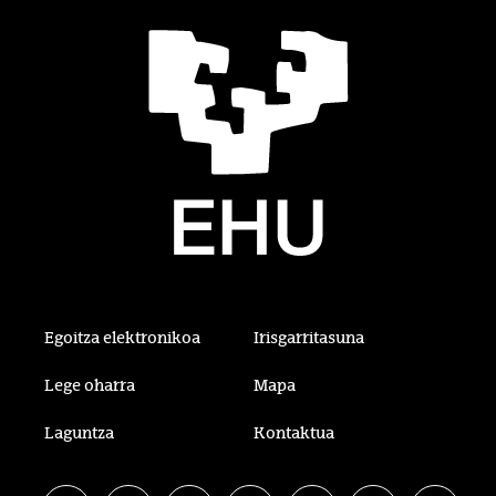
Egoitza elektronikoa
Irisgarritasuna
Lege oharra
Mapa
Laguntza
Kontaktua