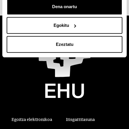
Dena onartu
Egokitu
Ezeztatu
Egoitza elektronikoa
Irisgarritasuna