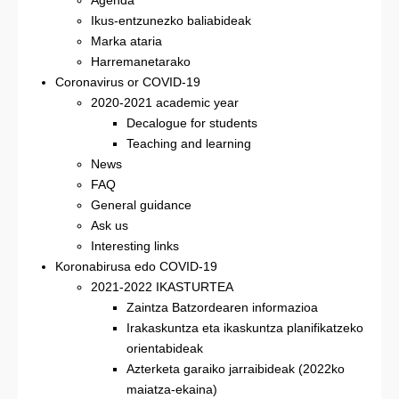
Agenda
Ikus-entzunezko baliabideak
Marka ataria
Harremanetarako
Coronavirus or COVID-19
2020-2021 academic year
Decalogue for students
Teaching and learning
News
FAQ
General guidance
Ask us
Interesting links
Koronabirusa edo COVID-19
2021-2022 IKASTURTEA
Zaintza Batzordearen informazioa
Irakaskuntza eta ikaskuntza planifikatzeko
orientabideak
Azterketa garaiko jarraibideak (2022ko
maiatza-ekaina)