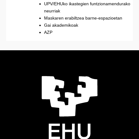
UPV/EHUko ikastegien funtzionamendurako
neurriak
Maskaren erabiltzea barne-espazioetan
Gai akademikoak
AZP