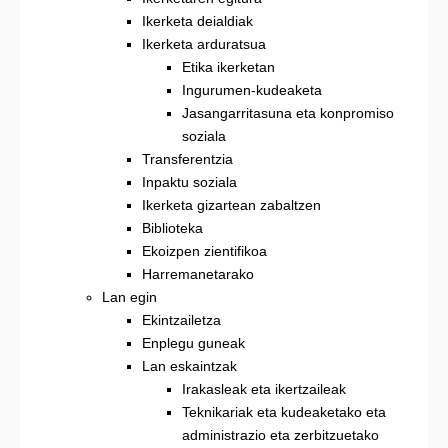
Ikerketa deialdiak
Ikerketa arduratsua
Etika ikerketan
Ingurumen-kudeaketa
Jasangarritasuna eta konpromiso
soziala
Transferentzia
Inpaktu soziala
Ikerketa gizartean zabaltzen
Biblioteka
Ekoizpen zientifikoa
Harremanetarako
Lan egin
Ekintzailetza
Enplegu guneak
Lan eskaintzak
Irakasleak eta ikertzaileak
Teknikariak eta kudeaketako eta
administrazio eta zerbitzuetako