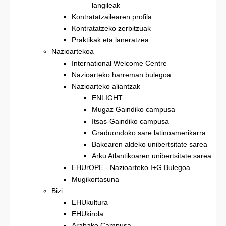
langileak
Kontratatzailearen profila
Kontratatzeko zerbitzuak
Praktikak eta laneratzea
Nazioartekoa
International Welcome Centre
Nazioarteko harreman bulegoa
Nazioarteko aliantzak
ENLIGHT
Mugaz Gaindiko campusa
Itsas-Gaindiko campusa
Graduondoko sare latinoamerikarra
Bakearen aldeko unibertsitate sarea
Arku Atlantikoaren unibertsitate sarea
EHUrOPE - Nazioarteko I+G Bulegoa
Mugikortasuna
Bizi
EHUkultura
EHUkirola
Arabako Campusa