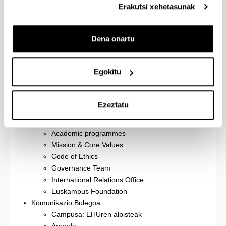
Ikastegiak
Erakutsi xehetasunak
Sailak
TEKAZEL zerbitzua
Dena onartu
IRI zerbitzua
Gardentasun ataria
EHUgune-hausnarketa eta eztabaida
Egokitu
EHUalumni
Euskara eta eleaniztasuna
Berdintasuna
Ezeztatu
University of the Basque Country
Basic facts & figures
Academic programmes
Mission & Core Values
Code of Ethics
Governance Team
International Relations Office
Euskampus Foundation
Komunikazio Bulegoa
Campusa: EHUren albisteak