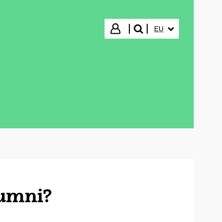
HIZKUNTZA HAUTA
Hasi saioa
EU
bilatu"
lumni?