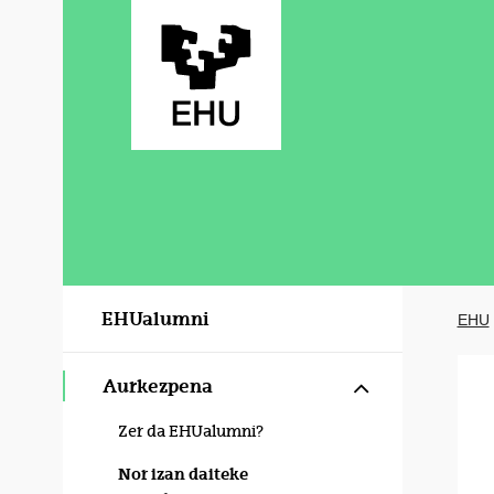
Eduki nagusira joan
EHUalumni
EHU
Erakutsi/izku
Aurkezpena
Zer da EHUalumni?
Nor izan daiteke