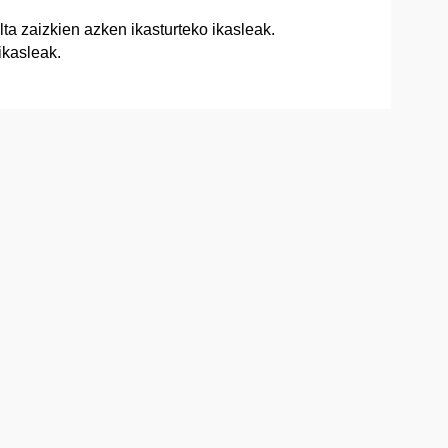
ta zaizkien azken ikasturteko ikasleak.
ikasleak.