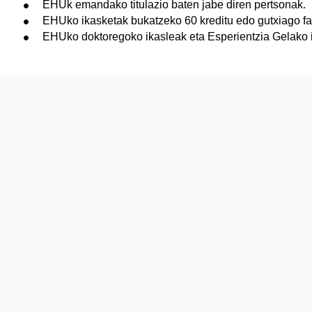
EHUk emandako titulazio baten jabe diren pertsonak.
EHUko ikasketak bukatzeko 60 kreditu edo gutxiago fal
EHUko doktoregoko ikasleak eta Esperientzia Gelako 
tatu azpiorriak
tatu azpiorriak