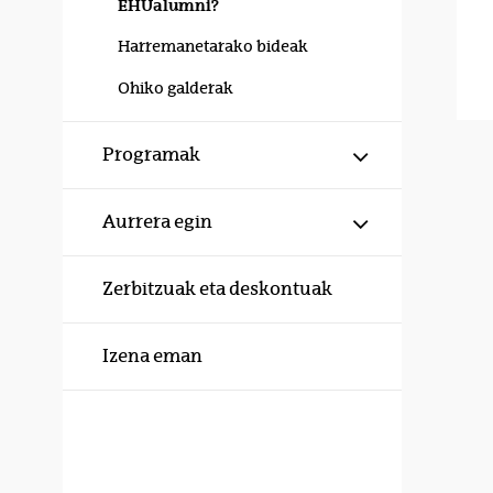
EHUalumni?
Harremanetarako bideak
Ohiko galderak
Erakutsi/izku
Programak
Erakutsi/izku
Aurrera egin
Zerbitzuak eta deskontuak
Izena eman