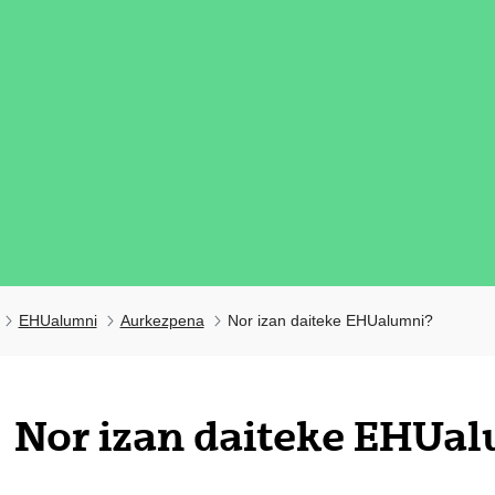
EHUalumni
Aurkezpena
Nor izan daiteke EHUalumni?
tatu azpiorriak
Nor izan daiteke EHUa