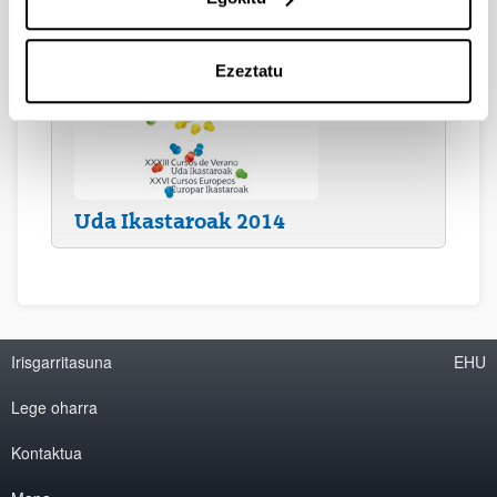
Argazki bilduma
Ezeztatu
Uda Ikastaroak 2014
Irisgarritasuna
EHU
Lege oharra
Kontaktua