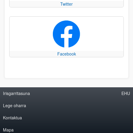
Twitter
Facebook
Irisgarritasuna
EHU
Lege oharra
Kontaktua
Mapa